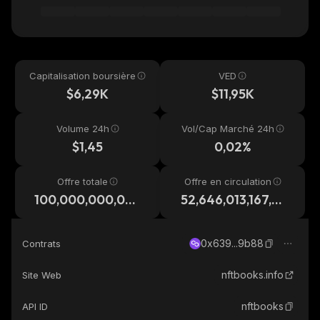
Capitalisation boursière
VED
$6,29K
$11,95K
Volume 24h
Vol/Cap Marché 24h
$1,45
0,02%
Offre totale
Offre en circulation
100,000,000,00
52,646,013,167,99
0,000
2
0x639...9b88
Contrats
nftbooks.info
Site Web
nftbooks
API ID