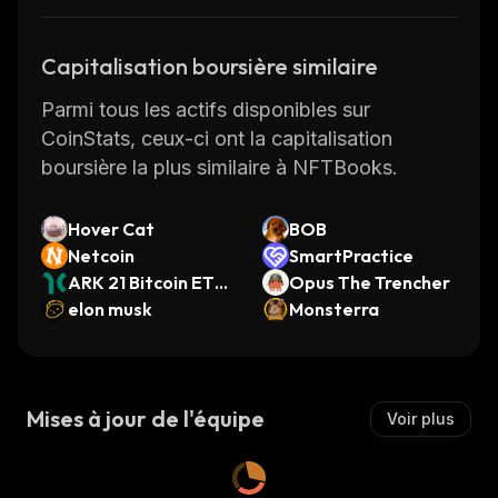
tokens.
NFTBooks also offers advanced features
Capitalisation boursière similaire
such as smart contracts that enable users to
securely transfer ownership of their tokens
Parmi tous les actifs disponibles sur
without needing any third party involvement.
CoinStats, ceux-ci ont la capitalisation
This makes it ideal for authors who want to
boursière la plus similaire à NFTBooks.
monetize their work without having to go
through traditional publishing channels.
Hover Cat
BOB
Whether you're looking to create custom
Netcoin
SmartPractice
tokens based on books you've written or just
ARK 21 Bitcoin ETF
Opus The Trencher
want to explore the world of book-backed
(Dinari Tokenized E
elon musk
Monsterra
TF)
tokens, NFTBooks has something for
everyone. Visit
https://nftbooks.info/
, today!
Mises à jour de l'équipe
Voir plus