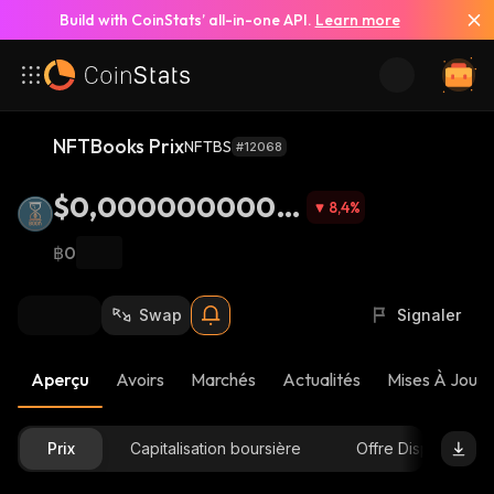
Build with CoinStats’ all-in-one API.
Learn more
NFTBooks Prix
NFTBS
#12068
$0,00000000011
8,4
%
95
฿0
Swap
Signaler
Aperçu
Avoirs
Marchés
Actualités
Mises À Jour 
Prix
Capitalisation boursière
Offre Disponible