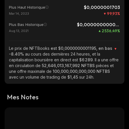
$0,0000001703
Plus Haut Historique
99,93
%
Mar 14, 2023
$0,0000000000045
Plus Bas Historique
2 536,49
%
Aug 13, 2021
Le prix de NFTBooks
est $0,0000000001195, en bas
-8.40%
au cours des dernières 24 heures, et la
capitalisation boursière en direct est
$6 289
. Il a une offre
en circulation de
52,646,013,167,992 NFTBS
pièces et
une offre maximale de
100,000,000,000,000 NFTBS
avec un volume de trading de
$1,45
sur 24h.
Mes Notes