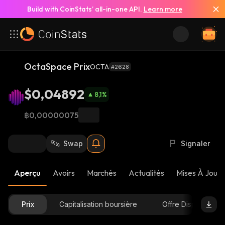
Build with CoinStats’ all-in-one API.
Learn more
OctaSpace Prix
OCTA
#2628
$0,04892
8,1
%
฿0,00000075
Swap
Signaler
Aperçu
Avoirs
Marchés
Actualités
Mises À Jour 
Prix
Capitalisation boursière
Offre Disponible