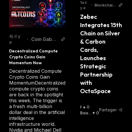
1a il
assets while still allowing them the flexibility
•
Blockchain
y a
they need when making transactions.
Reporter
Zebec 
Integrates 15th 
Chain on Silver 
4j il y
Coin Gabba
•
& Carbon 
a
r
Cards, 
Decentralized Compute 
Launches 
Crypto Coins Gain 
Momentum Now
Strategic 
Decentralized Compute
Partnership 
Crypto Coins Gain
with 
MomentumDecentralized
compute crypto coins
OctaSpace
are back in the spotlight
this week. The trigger is
a fresh multi-billion
H
0
Partager
dollar deal in the artificial
A
Baissi
0
intelligence
U
Er
:
infrastructure world.
S
Nvidia and Michael Dell
S