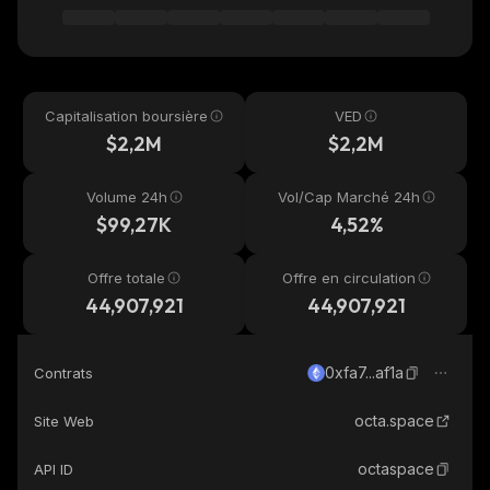
Capitalisation boursière
VED
$2,2M
$2,2M
Volume 24h
Vol/Cap Marché 24h
$99,27K
4,52%
Offre totale
Offre en circulation
44,907,921
44,907,921
0xfa7...af1a
Contrats
octa.space
Site Web
octaspace
API ID