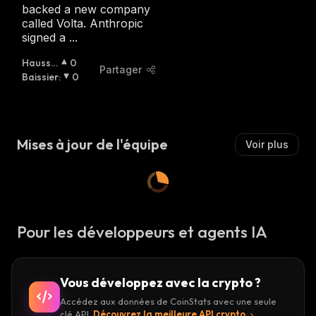
backed a new company
I
called Volta. Anthropic
E
signed a ...
R
:
Haussie
0
Partager
R
Baissier
:
:
0
Mises à jour de l'équipe
Voir plus
Pour les développeurs et agents IA
Vous développez avec la crypto ?
Accédez aux données de CoinStats avec une seule
clé API.
Découvrez la meilleure API crypto