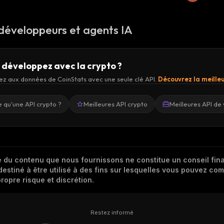
 développeurs et agents IA
 développez avec la crypto ?
z aux données de CoinStats avec une seule clé API.
Découvrez la meilleu
 qu'une API crypto ?
Meilleures API crypto
Meilleures API de 
 du contenu que nous fournissons ne constitue un conseil finan
destiné à être utilisé à des fins sur lesquelles vous pouvez com
ropre risque et discrétion.
Restez informé