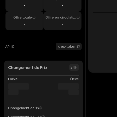
4h
-
-
Offre totale
Offre en circulatio
n
-
-
oec-token
API ID
Changement de Prix
24H
Faible
Élevé
Changement de 1h
Changement de 24h