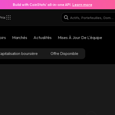
Build with CoinStats’ all-in-one API.
Learn more
Prix
oirs
Marchés
Actualités
Mises À Jour De L'équipe
apitalisation boursière
Offre Disponible