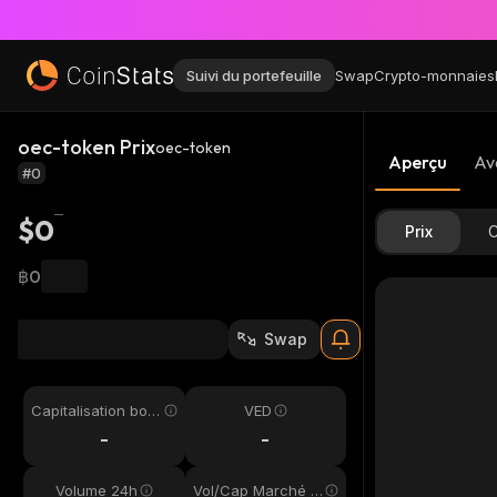
Suivi du portefeuille
Swap
Crypto-monnaies
oec-token Prix
oec-token
Aperçu
Av
#0
$0
Prix
C
฿0
Swap
Capitalisation bou
VED
rsière
-
-
Volume 24h
Vol/Cap Marché 2