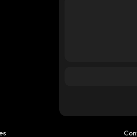
es
Con