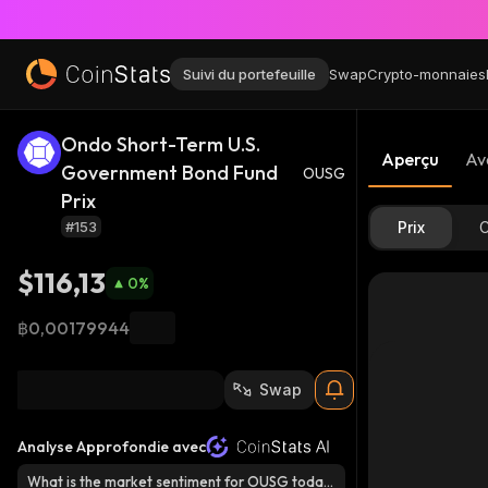
Suivi du portefeuille
Swap
Crypto-monnaies
Ondo Short-Term U.S.
Aperçu
Av
Government Bond Fund
OUSG
Prix
#153
Prix
C
$116,13
0
%
฿0,00179944
Swap
Analyse Approfondie avec
What is the market sentiment for OUSG toda