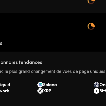
és
onnaies tendances
ec le plus grand changement de vues de page uniques 
iquid
Solana
On
twork
XRP
Bit