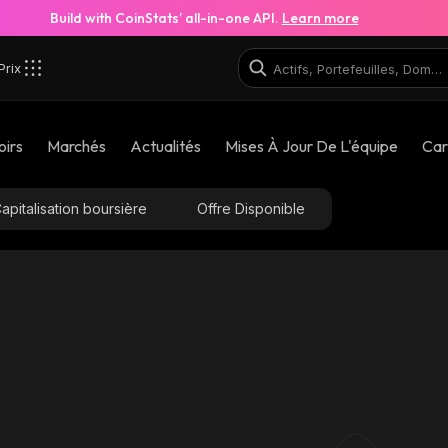
Build with CoinStats’ all-in-one API.
Learn more
Prix
oirs
Marchés
Actualités
Mises À Jour De L'équipe
Car
apitalisation boursière
Offre Disponible