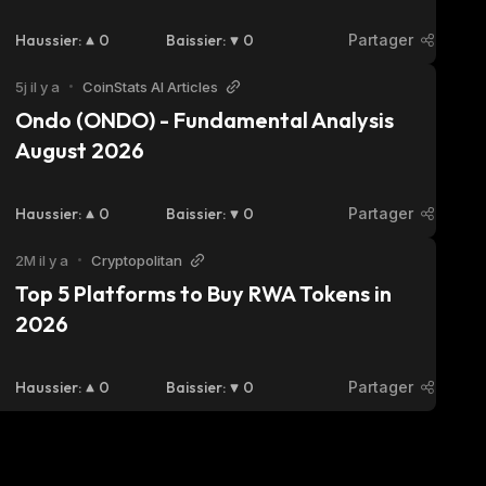
fund
Haussier
:
0
Baissier
:
0
Partager
5j il y a
•
CoinStats AI Articles
Ondo (ONDO) - Fundamental Analysis 
August 2026
Haussier
:
0
Baissier
:
0
Partager
2M il y a
•
Cryptopolitan
Top 5 Platforms to Buy RWA Tokens in 
2026
Haussier
:
0
Baissier
:
0
Partager