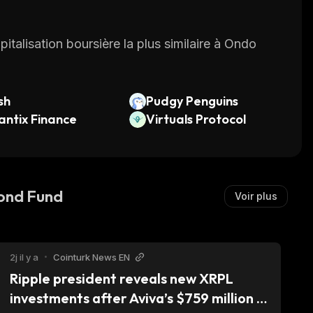
pitalisation boursière la plus similaire à Ondo
sh
Pudgy Penguins
ntix Finance
Virtuals Protocol
ond Fund
Voir plus
2j il y a
•
Cointurk News EN
Ripple president reveals new XRPL 
investments after Aviva’s $759 million 