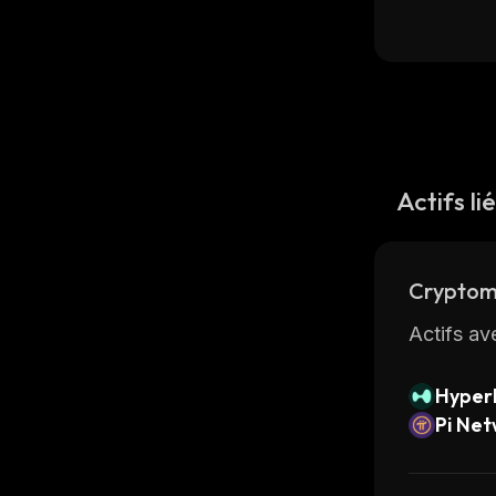
Actifs li
Cryptom
Actifs av
Hyperl
Pi Ne