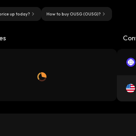
rice up today?
How to buy OUSG (OUSG)?
es
Con