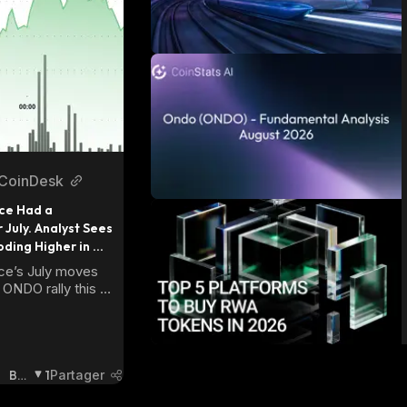
CoinDesk
e Had a 
July. Analyst Sees 
ing Higher in 
e’s July moves 
ONDO rally this 
 a popular crypto 
g acquisitions, 
, and regulatory 
.
Bai
1
Partager
Ssi