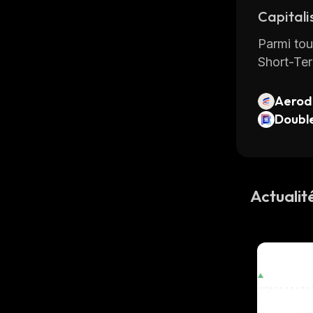
Capitali
Parmi tou
Short-Te
Aerod
Doubl
OL
Actuali