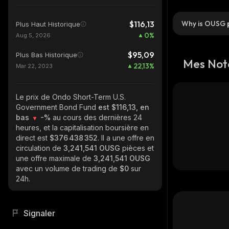
$116,13
Why is OUSG p
Plus Haut Historique
0
%
Aug 5, 2026
$95,09
Plus Bas Historique
Mes Not
22,13
%
Mar 22, 2023
Le prix de Ondo Short-Term U.S.
Government Bond Fund
est $116,13, en
bas
-%
au cours des dernières 24
heures, et la capitalisation boursière en
direct est
$376 438 352
. Il a une offre en
circulation de
3,241,541 OUSG
pièces et
une offre maximale de
3,241,541 OUSG
avec un volume de trading de
$0
sur
24h.
Signaler