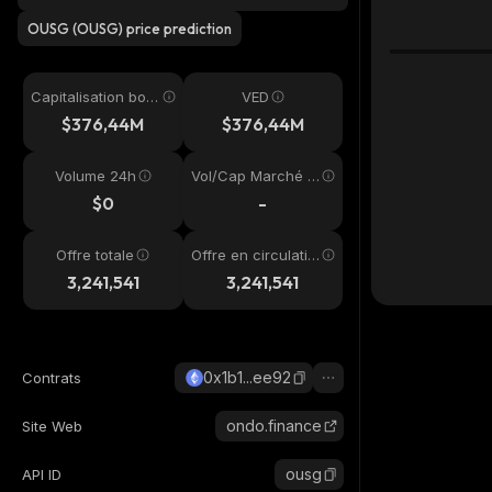
y?
OUSG (OUSG) price prediction
Capitalisation bou
VED
rsière
$376,44M
$376,44M
Volume 24h
Vol/Cap Marché 2
4h
$0
-
Offre totale
Offre en circulatio
n
3,241,541
3,241,541
0x1b1...ee92
Contrats
ondo.finance
Site Web
ousg
API ID