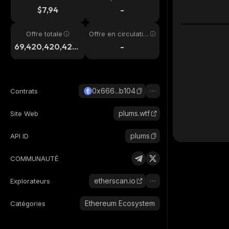
4h
$7,94
-
Offre totale
Offre en circulatio
n
69,420,420,420,
-
069
0x666...b104
Contrats
plums.wtf
Site Web
plums
API ID
COMMUNAUTÉ
etherscan.io
Explorateurs
Ethereum Ecosystem
Catégories