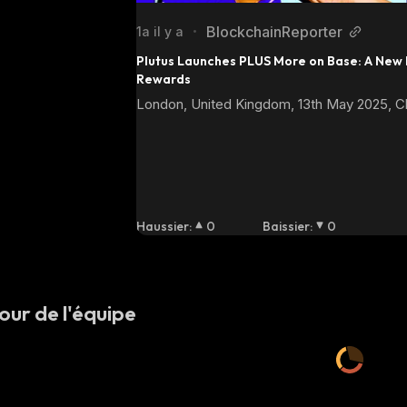
BlockchainReporter
1a il y a
•
Plutus Launches PLUS More on Base: A New E
Rewards
London, United Kingdom, 13th May 2025, C
Haussier
:
0
Baissier
:
0
our de l'équipe