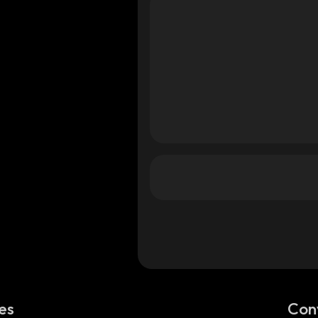
es
Con