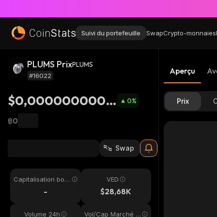
Suivi du portefeuille
Swap
Crypto-monnaies
PLUMS Prix
PLUMS
Aperçu
Av
#16022
$0,0000000004
0
%
Prix
C
132
฿0
Swap
Capitalisation bou
VED
rsière
-
$28,68K
Volume 24h
Vol/Cap Marché 2