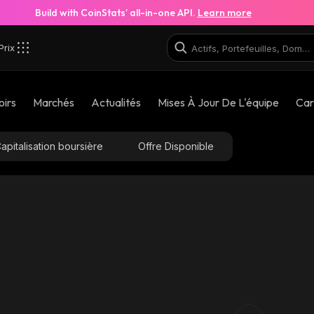
Build with CoinStats’ all-in-one API.
Learn more
Prix
oirs
Marchés
Actualités
Mises À Jour De L'équipe
Car
apitalisation boursière
Offre Disponible