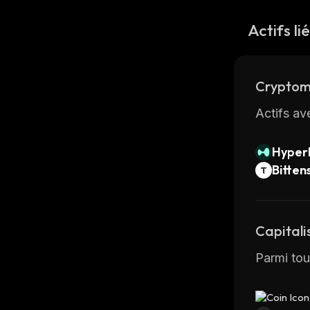
Actifs li
Cryptom
Actifs av
Hyperl
Bitten
Capitali
Parmi tou