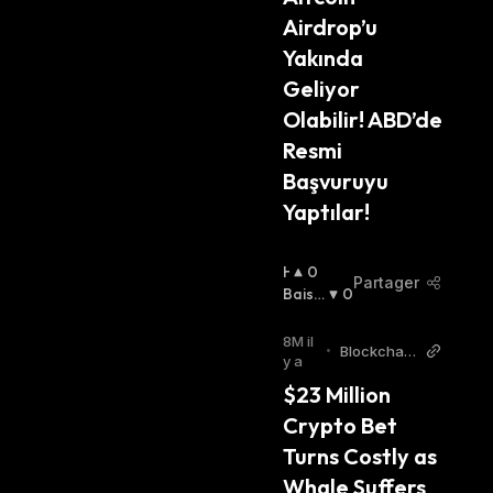
:
Airdrop’u 
Yakında 
Geliyor 
Olabilir! ABD’de 
Resmi 
Başvuruyu 
Yaptılar!
H
0
Partager
A
Baissi
0
U
Er
:
S
8M il
•
Blockchain
S
y a
Reporter
I
$23 Million 
E
Crypto Bet 
R
:
Turns Costly as 
Whale Suffers 