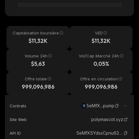
Capitalisation boursière
VED
$11,32K
$11,32K
Volume 24h
Vol/Cap Marché 24h
$5,63
0,05%
Offre totale
Offre en circulation
999,096,986
999,096,986
5eMfX...pump
Contrats
polymascot.xyz
Site Web
5eMfXSYdssCpnu63WtPprjbbR5YBJmSEnZGRvtuppump_solana
API ID