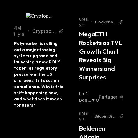
6M il
•
Blockchain
y a
Reporter
4M
Cryptopoli
•
MegaETH 
il y a
tan Twitter
Rockets as TVL 
Polymarket is rolling 
out a major trading 
Growth Chart 
system upgrade and 
Reveals Big 
launching a new POLY 
Winners and 
token, as regulatory 
pressure in the US 
Surprises
sharpens its focus on 
compliance. Why is this 
shift happening now, 
H
1
Partager
and what does it mean 
A
Baissi
0
for users?
U
Er
:
S
6M il
•
Bitcoin Sist
S
y a
emi Turkish
I
Beklenen 
E
Altcoin 
R