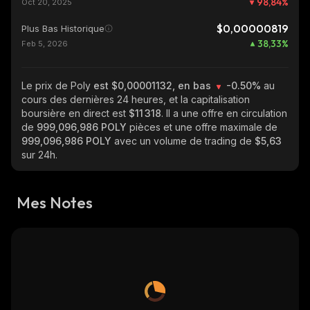
98,84
%
Oct 20, 2025
$0,00000819
Plus Bas Historique
38,33
%
Feb 5, 2026
Le prix de Poly
est $0,00001132, en bas
-0.50%
au
cours des dernières 24 heures, et la capitalisation
boursière en direct est
$11 318
. Il a une offre en circulation
de
999,096,986 POLY
pièces et une offre maximale de
999,096,986 POLY
avec un volume de trading de
$5,63
sur 24h.
Mes Notes