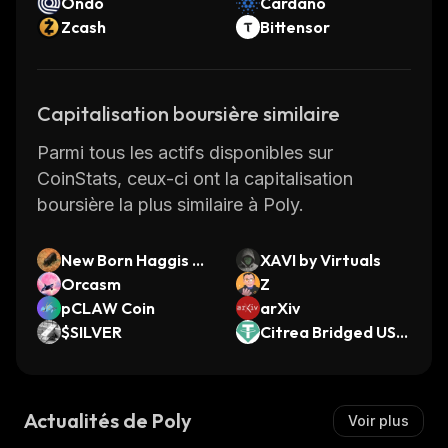
Ondo
Cardano
Zcash
Bittensor
Capitalisation boursière similaire
Parmi tous les actifs disponibles sur
CoinStats, ceux-ci ont la capitalisation
boursière la plus similaire à Poly.
New Born Haggis Py
XAVI by Virtuals
gmy Hippo
Orcasm
Z
pCLAW Coin
arXiv
$SILVER
Citrea Bridged USD
T (Citrea)
Actualités de Poly
Voir plus