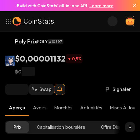
Build with CoinStats’ all-in-one API.
Learn more
Poly Prix
POLY
#10897
$0,00001132
0,5
%
฿0
Swap
Signaler
Aperçu
Avoirs
Marchés
Actualités
Mises À Jour 
Prix
Capitalisation boursière
Offre Disponible