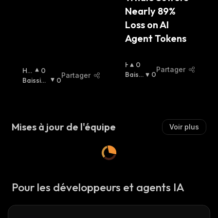
Nearly 89% 
Loss on AI 
Agent Tokens
H
0
Partager
Ha
0
A
Baissi
0
Partager
Uss
Baissier
0
U
Er
:
Ier
:
:
S
S
I
E
Mises à jour de l'équipe
Voir plus
R
:
Pour les développeurs et agents IA