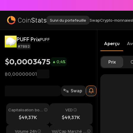
Suivi du portefeuille
Swap
Crypto-monnaies
PUFF Prix
PUFF
Aperçu
Av
#7893
$0,0003475
0,4
%
Prix
C
฿0,00000001
Swap
Capitalisation bou
VED
rsière
$49,37K
$49,37K
Volume 24h
Vol/Cap Marché 2