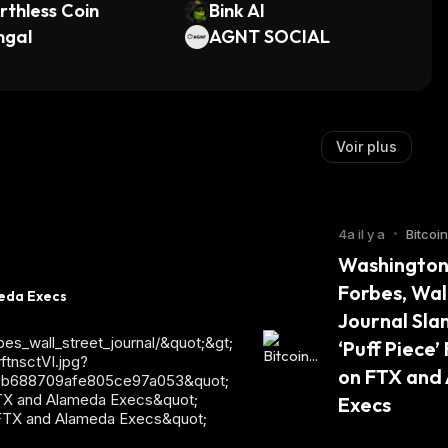
thless Coin
Bink AI
ngal
AGNT SOCIAL
Voir plus
4a il y a
•
Bitcoi
Washington 
Forbes, Wall
meda Execs
Journal Sla
s_wall_street_journal/&quot;&gt;
‘Puff Piece’
tnsctVI.jpg?
on FTX and
b688709afe805ce97a053&quot;
 FTX and Alameda Execs&quot;
Execs
n FTX and Alameda Execs&quot;