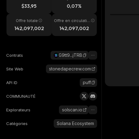
4h
$33,95
0,07%
Offre totale
Offre en circulatio
n
142,097,002
142,097,002
G9tt9...jTRB
Contrats
stonedapecrew.com
Site Web
puff
API ID
COMMUNAUTÉ
solscan.io
Explorateurs
Solana Ecosystem
Catégories