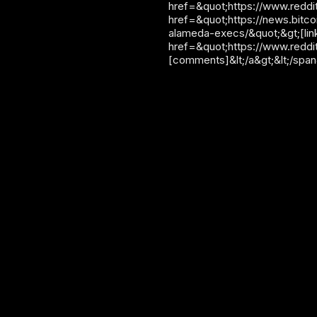
href=&quot;https://www.reddit
href=&quot;https://news.bitc
alameda-execs/&quot;&gt;[link]
href=&quot;https://www.reddi
[comments]&lt;/a&gt;&lt;/span&g