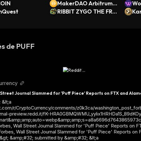
COIN
MakerDAO Arbitrum
Wor
nQuest
Nova DAI Bridge (Arbi
RIBBIT ZYGO THE FRO
Ka
trum Nova)
G
és de PUFF
currency
 Street Journal Slammed for 'Puff Piece' Reports on FTX and Ala
 &lt;a
t.com/r/CryptoCurrency/comments/z0k3ca/washington_post_forbe
xternal-preview.redd.it/fK-HRA0GBMQWMU_yylix1HRHDa1S_89dKOyf
mart&amp;amp;auto=webp&amp;amp;s=a8a6696d7643865973c
rbes, Wall Street Journal Slammed for 'Puff Piece' Reports on
Forbes, Wall Street Journal Slammed for 'Puff Piece' Reports o
t;td&gt; &amp;#32; submitted by &amp;#32; &lt;a