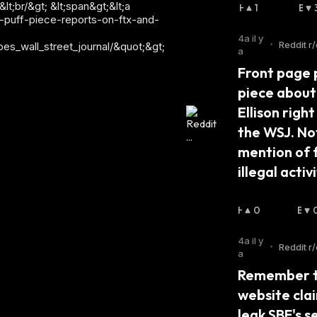
;br/&gt; &lt;span&gt;&lt;a
H
1
B
-puff-piece-reports-on-ftx-and-
A
A
U
I
4a il y
•
Reddit r
s_wall_street_journal/&quot;&gt;
S
S
a
rrency
S
S
Front page 
I
I
piece about 
E
E
R
R
Ellison right
:
:
the WSJ. No
mention of f
illegal activi
H
0
B
A
A
U
I
4a il y
•
Reddit r
S
S
a
rrency
S
S
Remember t
I
I
website clai
E
E
R
R
leak SBF's se