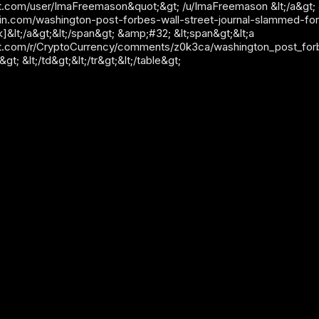
.com/user/ImaFreemason&quot;&gt; /u/ImaFreemason &lt;/a&gt; &lt
oin.com/washington-post-forbes-wall-street-journal-slammed-for
&lt;/a&gt;&lt;/span&gt; &amp;#32; &lt;span&gt;&lt;a
t.com/r/CryptoCurrency/comments/z0k3ca/washington_post_forbe
t; &lt;/td&gt;&lt;/tr&gt;&lt;/table&gt;