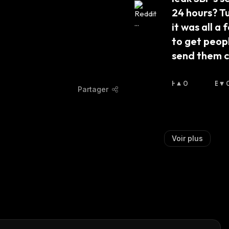
:
:
24 hours? Tu
it was all a 
to get peopl
send them 
H
0
B
Partager
A
A
U
I
S
S
S
S
I
I
Voir plus
E
E
R
R
:
: