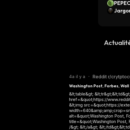
PEPE
Jargo
Actualit
Reddit r/crytpto
4a il y a
•
Washington Post, Forbes, Wall
&lt;table&gt; &lt;tr&gt;&lt;td&gt;
href=&quot;https://www.reddi
&lt;img src=&quot;https://e
width=640&amp;amp;crop=s
alt=&quot;Washington Post, Fo
title=&quot;Washington Post, 
/&gt; &lt;/a&gt; &lt;/td&gt;&l