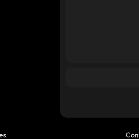
es
Con