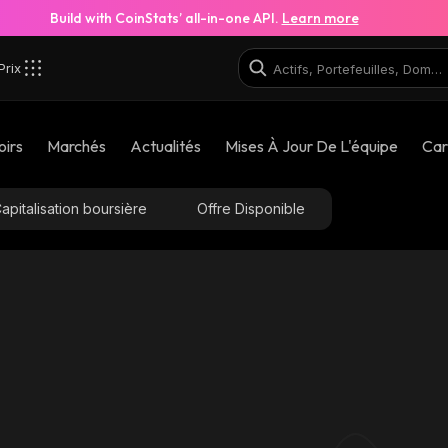
Build with CoinStats’ all-in-one API.
Learn more
Prix
oirs
Marchés
Actualités
Mises À Jour De L'équipe
Car
apitalisation boursière
Offre Disponible