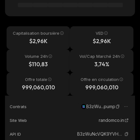
Capitalisation boursière
VED
$2,96K
$2,96K
Volume 24h
Vol/Cap Marché 24h
$110,83
3,74%
Offre totale
Offre en circulation
999,060,010
999,060,010
B3zWu...pump
Contrats
randomco.in
Site Web
B3zWuNcVQK9YVHngeDH7UFwsmudWnNhFn89T1AQcpump_solana
API ID