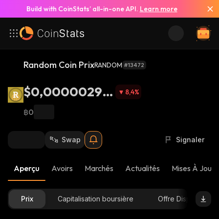
Build with CoinStats’ all-in-one API.
Learn more
Random Coin Prix
RANDOM
#13472
$0,00000296
8,4
%
4
฿0
Swap
Signaler
Aperçu
Avoirs
Marchés
Actualités
Mises À Jour 
Prix
Capitalisation boursière
Offre Disponible