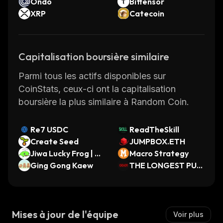
Ondo
Bittensor
XRP
Catecoin
Capitalisation boursière similaire
Parmi tous les actifs disponibles sur
CoinStats, ceux-ci ont la capitalisation
boursière la plus similaire à Random Coin.
Re7 USDC
ReadTheSkill
Create Seed
JUMPBOX.ETH
Jiwa Lucky Frog | 吉
Macro Strategy
蛙
Ging Gong Kaew
THE LONGEST PUM
PFUN STREAM
Mises à jour de l'équipe
Voir plus