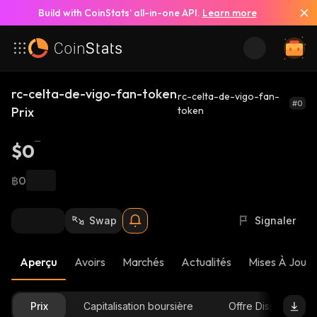
Build with CoinStats’ all-in-one API.
Learn more
rc-celta-de-vigo-fan-token
rc-celta-de-vigo-fan-
#0
Prix
token
$0
฿0
Swap
Signaler
Aperçu
Avoirs
Marchés
Actualités
Mises À Jour 
Prix
Capitalisation boursière
Offre Disponible