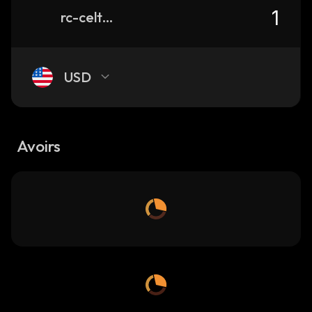
rc-celta-de-vigo-fan-token
USD
Avoirs