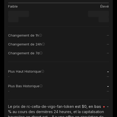
Faible
Élevé
Changement de 1h
Changement de 24h
Changement de 7d
-
Plus Haut Historique
-
-
Plus Bas Historique
-
Le prix de rc-celta-de-vigo-fan-token
est $0, en bas
-
%
au cours des dernières 24 heures, et la capitalisation
boursière en direct est
-
. Il a une offre en circulation de
-