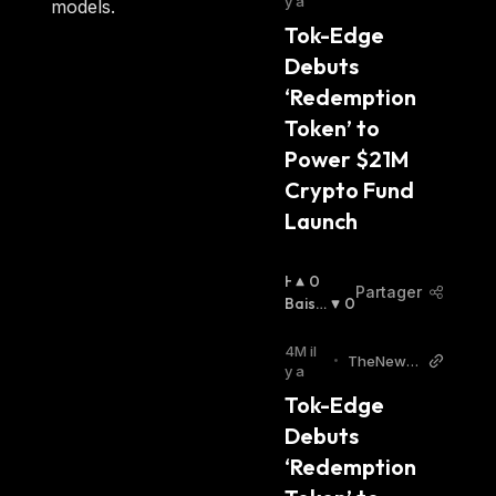
S
y a
models.
Crypto
I
Tok-Edge 
E
Debuts 
R
:
‘Redemption 
Token’ to 
Power $21M 
Crypto Fund 
Launch
H
0
Partager
A
Baissi
0
U
Er
:
S
4M il
•
TheNews
S
y a
Crypto
I
Tok-Edge 
E
Debuts 
R
:
‘Redemption 