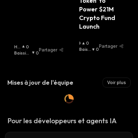
Token’ to 
Power $21M 
Crypto Fund 
Launch
H
0
Partager
Ha
0
A
Baissi
0
Partager
Uss
Baissier
0
U
Er
:
Ier
:
:
S
S
I
E
Mises à jour de l'équipe
Voir plus
R
:
Pour les développeurs et agents IA