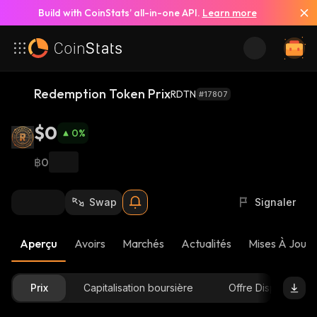
Build with CoinStats’ all-in-one API.
Learn more
Redemption Token Prix
RDTN
#17807
$0
0
%
฿0
Swap
Signaler
Aperçu
Avoirs
Marchés
Actualités
Mises À Jour 
Prix
Capitalisation boursière
Offre Disponible