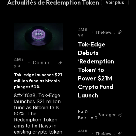
Actualités de Redemption Token
Voir plus
4M il
•
TheNews
y a
Crypto
Tok-Edge 
Debuts 
4M il
‘Redemption 
Cointurk
•
y a
Token’ to 
News EN
Tok-edge launches $21 
Power $21M 
million fund as bitcoin 
Crypto Fund 
plunges 50%
Launch
&#x1f6a8; Tok-Edge
launches $21 million
fund as Bitcoin falls
H
0
50%. The
Partager
A
Baissi
0
Redemption Token
U
Er
:
aims to fix flaws in
S
4M il
existing crypto token
•
TheNews