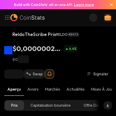
Build with CoinStats’ all-in-one API.
Learn more
ReldoTheScribe Prix
RELDO
#9473
$0,000000224
6,4
%
4
฿0
Swap
Signaler
Aperçu
Avoirs
Marchés
Actualités
Mises À Jour 
Prix
Capitalisation boursière
Offre Disponible