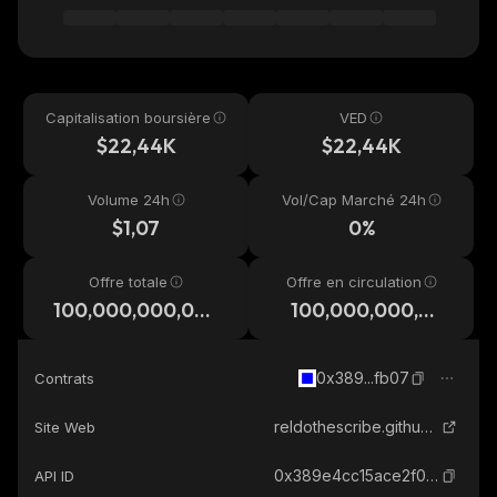
Capitalisation boursière
VED
$22,44K
$22,44K
Volume 24h
Vol/Cap Marché 24h
$1,07
0%
Offre totale
Offre en circulation
100,000,000,00
100,000,000,00
0
0
0x389...fb07
Contrats
reldothescribe.github.io
Site Web
0x389e4cc15ace2f0993d61f0ff52c1f424915fb07_base
API ID