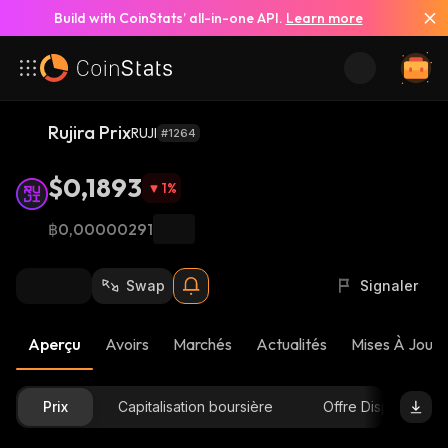
Build with CoinStats’ all-in-one API.
Learn more
Rujira Prix
RUJI
#1264
$0,1893
1
%
฿0,00000291
Swap
Signaler
Aperçu
Avoirs
Marchés
Actualités
Mises À Jour 
Prix
Capitalisation boursière
Offre Disponible