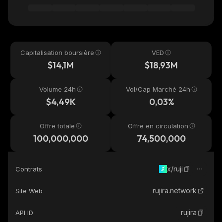
Capitalisation boursière
VED
$14,1M
$18,93M
Volume 24h
Vol/Cap Marché 24h
$4,49K
0,03%
Offre totale
Offre en circulation
100,000,000
74,500,000
x/ruji
Contrats
rujira.network
Site Web
rujira
API ID