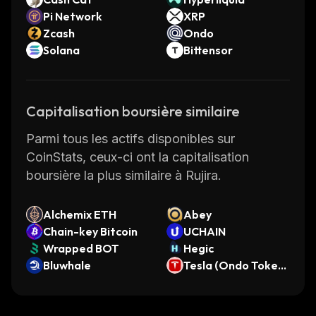
Pi Network
XRP
Zcash
Ondo
Solana
Bittensor
Capitalisation boursière similaire
Parmi tous les actifs disponibles sur
CoinStats, ceux-ci ont la capitalisation
boursière la plus similaire à Rujira.
Alchemix ETH
Abey
Chain-key Bitcoin
UCHAIN
Wrapped BOT
Hegic
Bluwhale
Tesla (Ondo Tokeni
zed Stock)