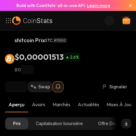
Build with CoinStats’ all-in-one API.
Learn more
shitcoin Prix
STC
#11052
$0,00001513
2,6
%
฿0
Swap
Signaler
Aperçu
Avoirs
Marchés
Actualités
Mises À Jour 
Prix
Capitalisation boursière
Offre Disponible