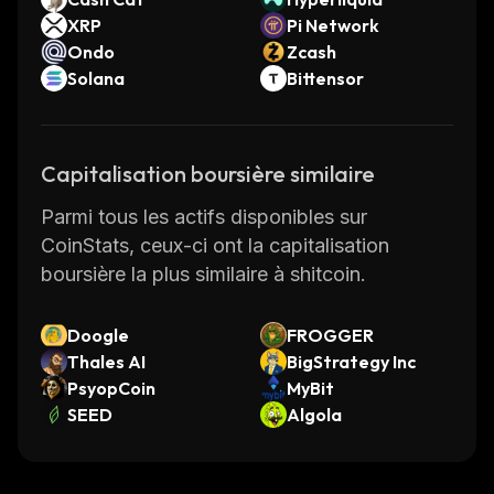
XRP
Pi Network
Ondo
Zcash
Solana
Bittensor
Capitalisation boursière similaire
Parmi tous les actifs disponibles sur
CoinStats, ceux-ci ont la capitalisation
boursière la plus similaire à shitcoin.
Doogle
FROGGER
Thales AI
BigStrategy Inc
PsyopCoin
MyBit
SEED
Algola