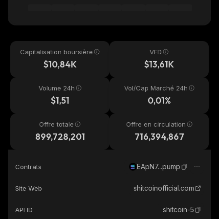
Capitalisation boursière
VED
$10,84K
$13,61K
Volume 24h
Vol/Cap Marché 24h
$1,51
0,01%
Offre totale
Offre en circulation
899,728,201
716,394,867
EApN7...pump
Contrats
shitcoinofficial.com
Site Web
shitcoin-5
API ID