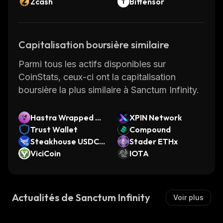
Zcash
Bittensor
languages and currencies, atomic swaps
between different blockchains and more. All
these features make Socean Staked Sol an
Capitalisation boursière similaire
ideal choice for those looking for a reliable
cryptocurrency platform.
Parmi tous les actifs disponibles sur
For more information about Socean Staked
CoinStats, ceux-ci ont la capitalisation
Sol please visit
socean.fi
boursière la plus similaire à Sanctum Infinity.
.
Hastra Wrapped YL
XPIN Network
DS
Trust Wallet
Compound
Steakhouse USDC
Stader ETHx
(Base) Morpho Vaul
ViciCoin
IOTA
t
Actualités de Sanctum Infinity
Voir plus