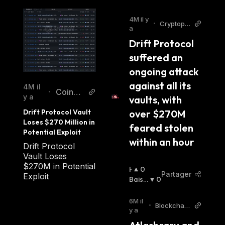
4M il y
•
Cryptopol
a
itan
Drift Protocol 
suffered an 
ongoing attack 
against all its 
4M il
Coinsp
•
y a
vaults, with 
eaker
Drift Protocol Vault 
over $270M 
Loses $270 Million in 
feared stolen 
Potential Exploit
within an hour
Drift Protocol
Vault Loses
$270M in Potential
H
0
Partager
Exploit
A
Baissi
0
U
Er
:
S
6M il
•
Blockchain
S
y a
Reporter
I