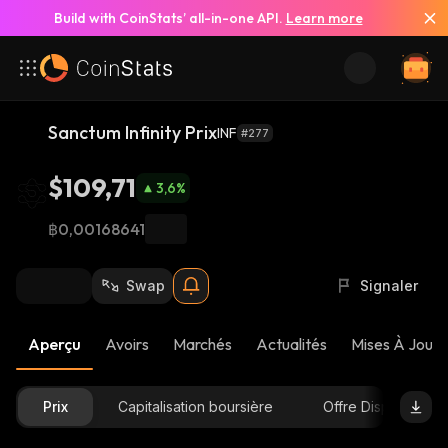
Build with CoinStats’ all-in-one API.
Learn more
Sanctum Infinity Prix
INF
#277
$109,71
3,6
%
฿0,00168641
Swap
Signaler
Aperçu
Avoirs
Marchés
Actualités
Mises À Jour 
Prix
Capitalisation boursière
Offre Disponible