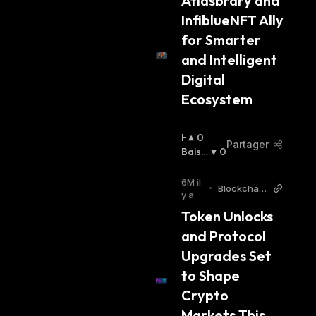
Atlasbrary and 
E
InfiblueNFT Ally 
R
:
for Smarter 
and Intelligent 
Digital 
Ecosystem
H
0
Partager
A
Baissi
0
U
Er
:
S
6M il
•
Blockchain
S
y a
Reporter
I
Token Unlocks 
E
and Protocol 
R
:
Upgrades Set 
to Shape 
Crypto 
Markets This 