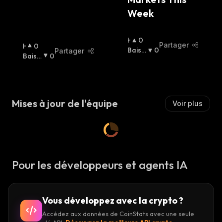
Week
H
0
Partager
H
0
A
Baissi
0
Partager
A
Baissi
0
U
Er
:
U
Er
:
S
S
S
S
I
I
E
Mises à jour de l'équipe
Voir plus
E
R
R
:
:
Pour les développeurs et agents IA
Vous développez avec la crypto ?
Accédez aux données de CoinStats avec une seule