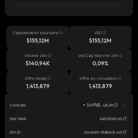
Capitalisation boursière
VED
$155,12M
$155,12M
Volume 24h
Vol/Cap Marché 24h
$140,94K
0,09%
Offre totale
Offre en circulation
1,413,879
1,413,879
5oVNB...usJm
Contrats
sanctum.so
Site Web
socean-staked-sol
API ID