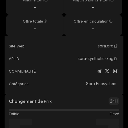
Volume 24h
Vol/Cap Marché 24h
-
-
Offre totale
Offre en circulation
-
-
sora.org
Site Web
sora-synthetic-xag
API ID
COMMUNAUTÉ
Sora Ecosystem
Catégories
Changement de Prix
24H
Faible
Élevé