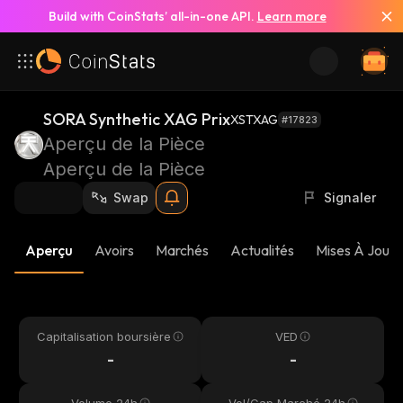
Build with CoinStats’ all-in-one API.
Learn more
SORA Synthetic XAG Prix
XSTXAG
#17823
Aperçu de la Pièce
Aperçu de la Pièce
Swap
Signaler
Aperçu
Avoirs
Marchés
Actualités
Mises À Jour 
Capitalisation boursière
VED
-
-