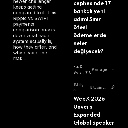
newer challenger
cephesinde 17 
R
keeps getting
:
bankalı yeni 
compared to it. This
adım! Sınır 
Ripple vs SWIFT
payments
ötesi 
comparison breaks
ödemelerde 
down what each
system actually is,
neler 
how they differ, and
değişecek?
when each one
mak...
H
0
Partager
A
Baissi
0
U
Er
:
S
1M il y
•
Bitcoin W
S
a
orld
I
WebX 2026 
E
Unveils 
R
:
Expanded 
Global Speaker 