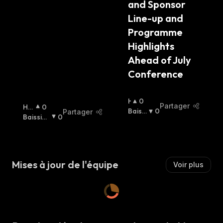
and Sponsor 
Line-up and 
Programme 
Highlights 
Ahead of July 
Conference
H
0
Partager
Ha
0
A
Baissi
0
Partager
Uss
Baissier
0
U
Er
:
Ier
:
:
S
S
I
E
Mises à jour de l'équipe
Voir plus
R
: