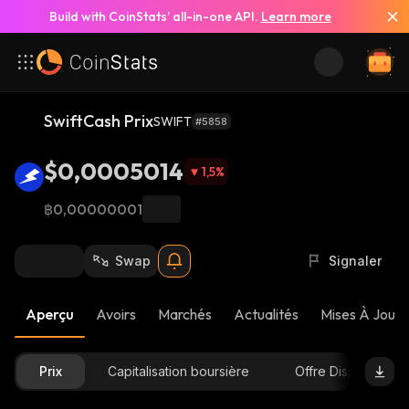
Build with CoinStats’ all-in-one API.
Learn more
SwiftCash Prix
SWIFT
#5858
$0,0005014
1,5
%
฿0,00000001
Swap
Signaler
Aperçu
Avoirs
Marchés
Actualités
Mises À Jour 
Prix
Capitalisation boursière
Offre Disponible