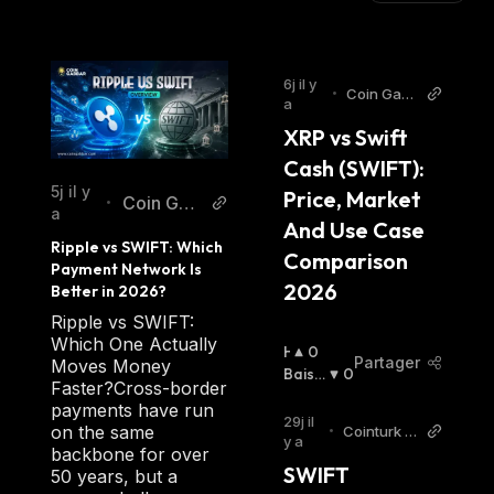
6j il y
•
Coin Gabb
a
ar
XRP vs Swift 
Cash (SWIFT): 
5j il y
Price, Market 
Coin Gab
•
a
And Use Case 
bar
Ripple vs SWIFT: Which 
Comparison 
Payment Network Is 
2026
Better in 2026?
Ripple vs SWIFT:
Which One Actually
H
0
Partager
Moves Money
A
Baissi
0
Faster?Cross-border
U
Er
:
payments have run
S
29j il
on the same
•
Cointurk N
S
y a
ews TR
backbone for over
I
SWIFT 
50 years, but a
E