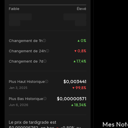
Faible
Élevé
0
%
Changement de 1h
0,8
%
Changement de 24h
17,4
%
Changement de 7d
$0,003441
Plus Haut Historique
99,8
%
Jan 3, 2025
$0,00000571
Plus Bas Historique
18,34
%
Jun 6, 2026
Le prix de tardigrade
est
Mes Not
$0,000006762, en bas
-0.80%
au