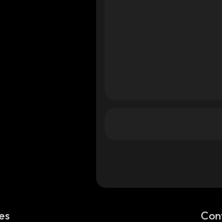
es
Con