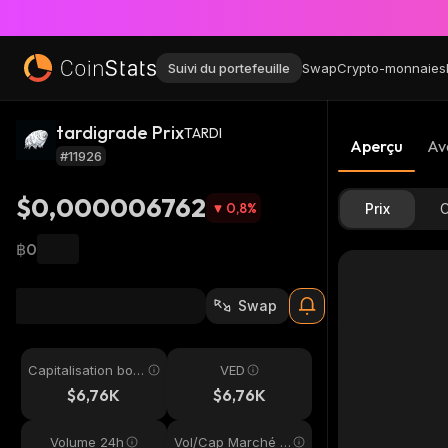
Suivi du portefeuille
Swap
Crypto-monnaies
tardigrade Prix
TARDI
Aperçu
Av
#11926
$0,000006762
0,8
%
Prix
C
฿0
Swap
Capitalisation bou
VED
rsière
$6,76K
$6,76K
Volume 24h
Vol/Cap Marché 2