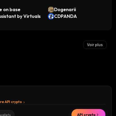
e on base
Dogenarii
sistant by Virtuals
CDPANDA
Voir plus
re API crypto
API crypto
wallets