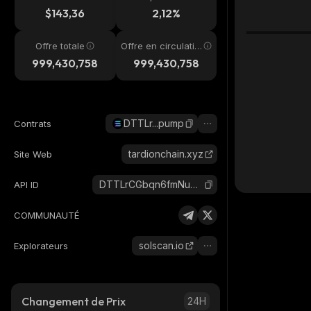
4h
$143,36
2,12%
Offre totale
Offre en circulatio
n
999,430,758
999,430,758
DTTLr...pump
Contrats
tardionchain.xyz
Site Web
DTTLrCGbqn6fmNuKjGYqWFeQU5Hz153f5C3pNnxepump_solana
API ID
COMMUNAUTÉ
solscan.io
Explorateurs
Changement de Prix
24H