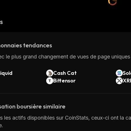
és
onnaies tendances
ec le plus grand changement de vues de page uniques 
iquid
Cash Cat
So
Bittensor
XR
sation boursière similaire
 les actifs disponibles sur CoinStats, ceux-ci ont la cap
e.