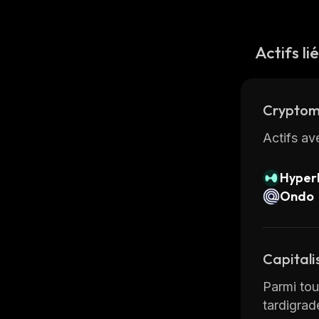
Actifs li
Cryptom
Actifs av
Hyperl
Ondo
Capitali
Parmi tous
tardigrad