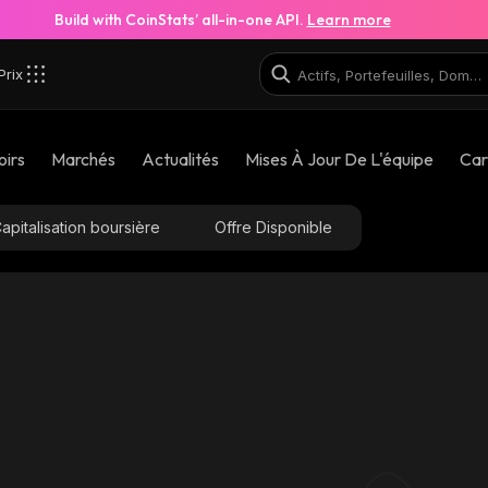
Build with CoinStats’ all-in-one API.
Learn more
Prix
oirs
Marchés
Actualités
Mises À Jour De L'équipe
Car
apitalisation boursière
Offre Disponible