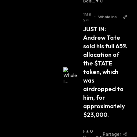
A
Baissi
0
U
Er
:
S
1M il
•
Whale Insid
S
y a
er Twitter
I
JUST IN: 
E
Andrew Tate 
R
:
sold his full 65% 
allocation of 
the $TATE 
token, which 
was 
airdropped to 
him, for 
approximately 
$23,000.
H
0
Partager