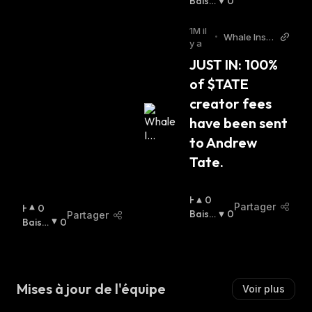
A
Baissi
0
U
Er
:
S
1M il
•
Whale Insid
S
y a
er Twitter
I
JUST IN: 100% 
E
of $TATE 
R
:
creator fees 
have been sent 
to Andrew 
Tate.
H
0
Partager
H
0
A
Baissi
0
Partager
A
Baissi
0
U
Er
:
U
Er
:
S
S
S
S
I
I
E
Mises à jour de l'équipe
Voir plus
E
R
R
: