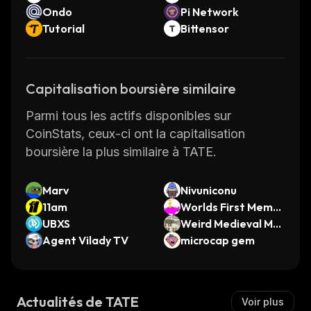
Ondo
Pi Network
Tutorial
Bittensor
Capitalisation boursière similaire
Parmi tous les actifs disponibles sur
CoinStats, ceux-ci ont la capitalisation
boursière la plus similaire à TATE.
Marv
Nivuniconu
11am
Worlds First Memec
UBXS
oin
Weird Medieval Me
Agent Vilady TV
mes
microcap gem
Actualités de TATE
Voir plus