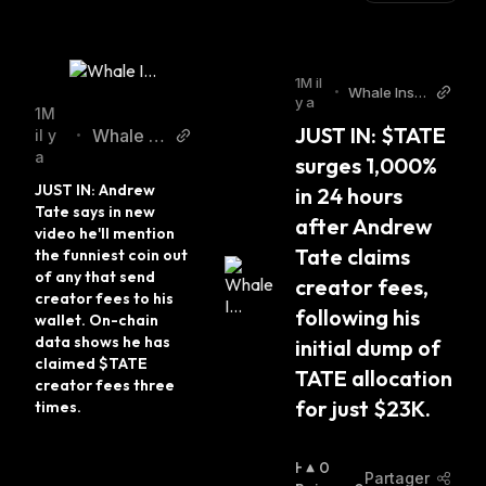
1M il
•
Whale Insid
y a
er Twitter
1M
JUST IN: $TATE 
Whale In
il y
•
a
sider Twi
surges 1,000% 
tter
JUST IN: Andrew 
in 24 hours 
Tate says in new 
after Andrew 
video he'll mention 
Tate claims 
the funniest coin out 
of any that send 
creator fees, 
creator fees to his 
following his 
wallet. On-chain 
data shows he has 
initial dump of 
claimed $TATE 
TATE allocation 
creator fees three 
for just $23K.
times.
H
0
Partager