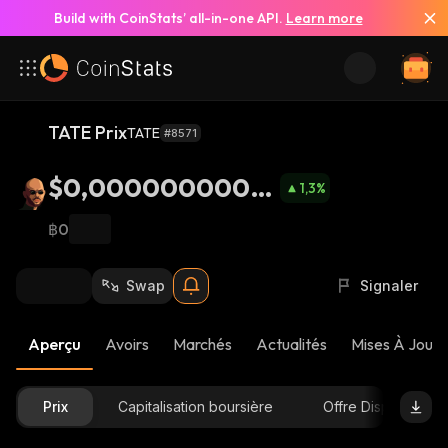
Build with CoinStats’ all-in-one API.
Learn more
TATE Prix
TATE
#8571
$0,00000000010
1,3
%
57
฿0
Swap
Signaler
Aperçu
Avoirs
Marchés
Actualités
Mises À Jour 
Prix
Capitalisation boursière
Offre Disponible