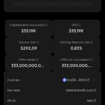
Capitalisation boursière
VED
$35,19K
$35,19K
Volume 24h
Vol/Cap Marché 24h
$292,09
0,83%
Offre totale
Offre en circulation
333,000,000,00
333,000,000,00
0,000
0,000
0xa58...3b64
Contrats
tatetokeneth.com
Site Web
tate
API ID