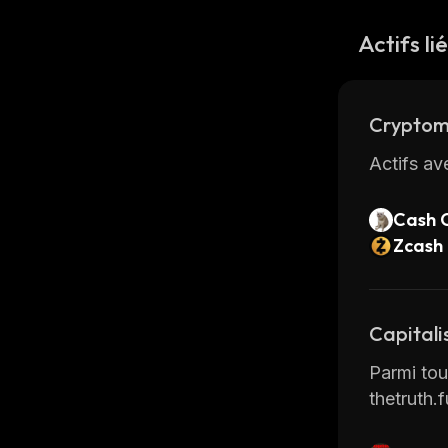
Actifs li
Cryptom
Actifs av
Cash 
Zcash
Capitali
Parmi tous
thetruth.f