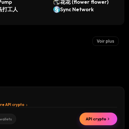
 Pump
花花 (flower flower)
马打工人
Sync Network
Voir plus
re API crypto
API crypto
wallets