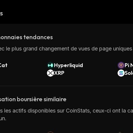
és
onnaies tendances
ec le plus grand changement de vues de page uniques 
Cat
Hyperliquid
Pi 
XRP
So
sation boursière similaire
 les actifs disponibles sur CoinStats, ceux-ci ont la cap
un.