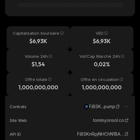
Capitalisation boursière
VED
$6,93K
$6,93K
Volume 24h
Vol/Cap Marché 24h
$1,54
0,02%
Offre totale
Offre en circulation
1,000,000,000
1,000,000,000
FiBSK...pump
Contrats
tommyonsol.co
Site Web
FiBSKnRpjNHChN1BANpr3dsVFQuuHhETMen4xUDgpump_solana
API ID