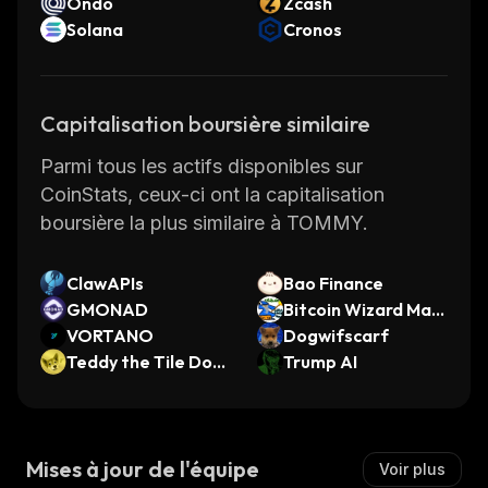
Ondo
Zcash
Solana
Cronos
Capitalisation boursière similaire
Parmi tous les actifs disponibles sur
CoinStats, ceux-ci ont la capitalisation
boursière la plus similaire à TOMMY.
ClawAPIs
Bao Finance
GMONAD
Bitcoin Wizard Mas
VORTANO
cot
Dogwifscarf
Teddy the Tile Dog
Trump AI
e
Mises à jour de l'équipe
Voir plus