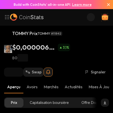
Build with CoinStats’ all-in-one API.
Learn more
TOMMY Prix
TOMMY
#11942
$0,00000693
3,1
%
2
฿0
Swap
Signaler
Aperçu
Avoirs
Marchés
Actualités
Mises À Jour 
Prix
Capitalisation boursière
Offre Disponible