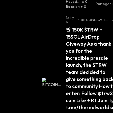
Haussier
0
Partager
:
Baissier
:
0
1a il y
•
BITCOINLFG® Twit
a
ter
🚨 150K $TRW + 
15SOL AirDrop 
Giveway As a thank 
you for the 
incredible presale 
launch, the $TRW 
team decided to 
give something back
to community How t
enter: Follow @trw2 
coin Like + RT Join Tg
t.me/therealworldso