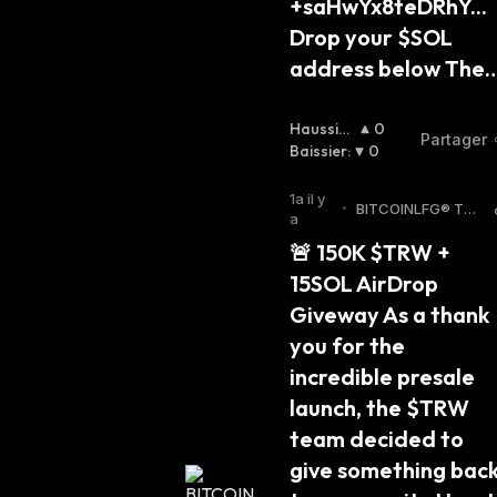
+saHwYx8teDRhY... 
Drop your $SOL 
address below The
Haussier
0
Partager
:
Baissier
:
0
1a il y
•
BITCOINLFG® Twit
a
ter
🚨 150K $TRW + 
15SOL AirDrop 
Giveway As a thank 
you for the 
incredible presale 
launch, the $TRW 
team decided to 
give something back