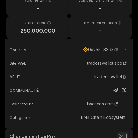
Volume 24h
Vol/Cap Marché 24h
-
-
Offre totale
Offre en circulation
250,000,000
-
0x255...33d3
Contrats
traderswallet.app
Site Web
traders-wallet
API ID
COMMUNAUTÉ
bscscan.com
Explorateurs
BNB Chain Ecosystem
Catégories
Changement de Prix
24H