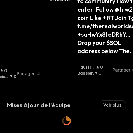
to community How t
enter: Follow @trw2 
coin Like + RT Join Tg
t.me/therealworldso
+saHwYx8teDRhY... 
Drop your $SOL 
address below The
Haussier
0
Partager
0
:
Baissier
:
0
Partager
aissi
0
r
:
Mises à jour de l'équipe
Voir plus