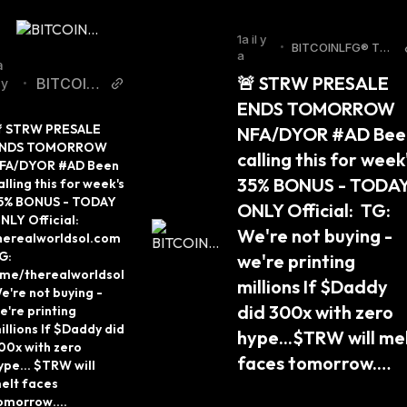
1a il y
•
BITCOINLFG® Twit
a
ter
a
🚨 STRW PRESALE 
BITCOIN
 y
•
LFG® Twi
ENDS TOMORROW 
tter
 STRW PRESALE 
NFA/DYOR #AD Been
NDS TOMORROW 
calling this for week'
FA/DYOR #AD Been 
35% BONUS - TODAY
alling this for week's 
5% BONUS - TODAY 
ONLY Official:  TG:  
NLY Official: 
We're not buying - 
herealworldsol.com 
G: 
we're printing 
.me/therealworldsol 
millions If $Daddy 
e're not buying - 
did 300x with zero 
e're printing 
illions If $Daddy did 
hype...$TRW will mel
00x with zero 
faces tomorrow.…
ype... $TRW will 
elt faces 
omorrow.…