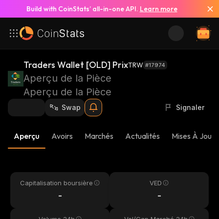
Build with CoinStats’ all-in-one API.
Learn more
Traders Wallet [OLD] Prix
TRW
#17974
Aperçu de la Pièce
Aperçu de la Pièce
Swap
Signaler
Aperçu
Avoirs
Marchés
Actualités
Mises À Jour 
Capitalisation boursière
VED
-
-