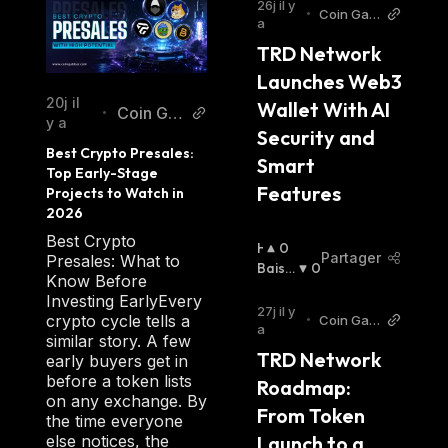
26j il y
•
Coin Gab
a
bar
TRD Network 
Launches Web3 
20j il
Wallet With AI 
Coin Ga
•
y a
Security and 
bbar
Best Crypto Presales: 
Smart 
Top Early-Stage 
Features
Projects to Watch in 
2026
Best Crypto
H
0
Partager
Presales: What to
A
Baissi
0
Know Before
U
Er
:
Investing EarlyEvery
S
27j il y
crypto cycle tells a
•
Coin Gab
S
a
bar
similar story. A few
I
TRD Network 
early buyers get in
E
before a token lists
Roadmap: 
R
on any exchange. By
:
From Token 
the time everyone
Launch to a 
else notices, the