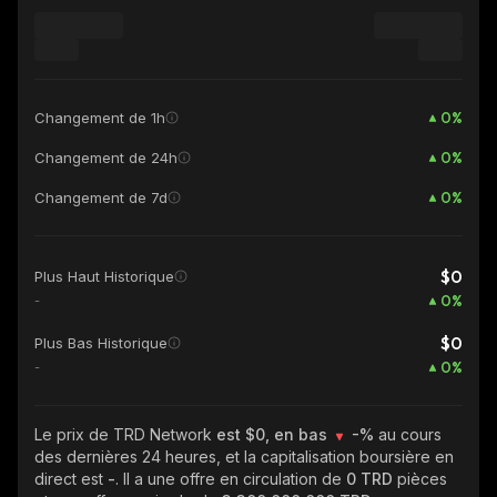
0
%
Changement de 1h
0
%
Changement de 24h
0
%
Changement de 7d
$0
Plus Haut Historique
0
%
-
$0
Plus Bas Historique
0
%
-
Le prix de TRD Network
est $0, en bas
-%
au cours
des dernières 24 heures, et la capitalisation boursière en
direct est
-
. Il a une offre en circulation de
0 TRD
pièces