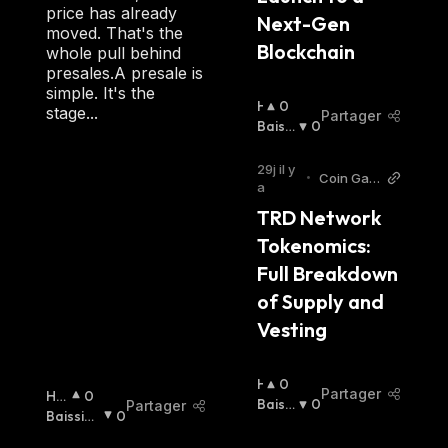
price has already
Next-Gen 
moved. That's the
Blockchain
whole pull behind
presales.A presale is
simple. It's the
H
0
stage...
Partager
A
Baissi
0
U
Er
:
S
29j il y
•
Coin Gab
S
a
bar
I
TRD Network 
E
Tokenomics: 
R
:
Full Breakdown 
of Supply and 
Vesting
H
0
Partager
Ha
0
A
Baissi
0
Partager
Uss
Baissier
0
U
Er
:
Ier
:
:
S