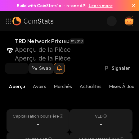
Build with CoinStats’ all-in-one API.
Learn more
TRD Network Prix
TRD
#18013
Aperçu de la Pièce
Aperçu de la Pièce
Swap
Signaler
Aperçu
Avoirs
Marchés
Actualités
Mises À Jour 
Capitalisation boursière
VED
-
-