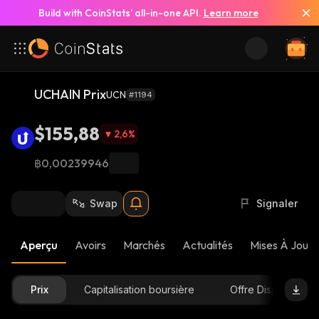
Build with CoinStats’ all-in-one API.
Learn more
UCHAIN Prix
UCN
#1194
$155,88
2,6
%
฿0,00239946
Swap
Signaler
Aperçu
Avoirs
Marchés
Actualités
Mises À Jour 
Prix
Capitalisation boursière
Offre Disponible