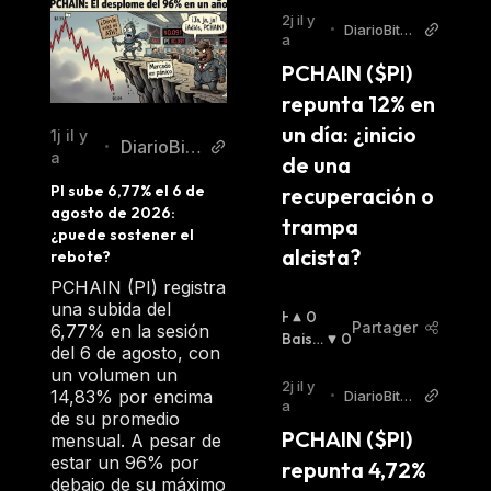
2j il y
•
DiarioBitc
a
oin
PCHAIN ($PI) 
repunta 12% en 
un día: ¿inicio 
1j il y
DiarioBitc
•
a
de una 
oin
PI sube 6,77% el 6 de 
recuperación o 
agosto de 2026: 
trampa 
¿puede sostener el 
alcista?
rebote?
PCHAIN (PI) registra
una subida del
H
0
Partager
6,77% en la sesión
A
Baissi
0
del 6 de agosto, con
U
Er
:
un volumen un
S
2j il y
14,83% por encima
•
DiarioBitc
S
a
oin
de su promedio
I
PCHAIN ($PI) 
mensual. A pesar de
E
estar un 96% por
repunta 4,72% 
R
debajo de su máximo