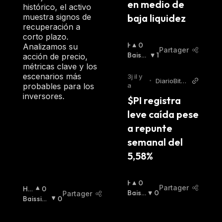
:
en medio de 
histórico, el activo
muestra signos de
baja liquidez
recuperación a
corto plazo.
H
0
Analizamos su
Partager
A
Baissi
1
acción de precio,
U
Er
:
métricas clave y los
S
escenarios más
3j il y
•
DiarioBitc
S
probables para los
a
oin
I
inversores.
$PI registra 
E
leve caída pese 
R
:
a repunte 
semanal del 
5,58%
H
0
Partager
Ha
0
A
Baissi
0
Partager
Uss
Baissier
0
U
Er
:
Ier
:
:
S