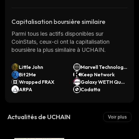
Capitalisation boursière similaire
Parmi tous les actifs disponibles sur
CoinStats, ceux-ci ont la capitalisation
boursière la plus similaire à UCHAIN.
Little John
Marvell Technology
Bit2Me
(Ondo Tokenized St
Keep Network
Wrapped FRAX
ock)
Galaxy WETH Quali
ARPA
ty
Codatta
Actualités de UCHAIN
Voir plus