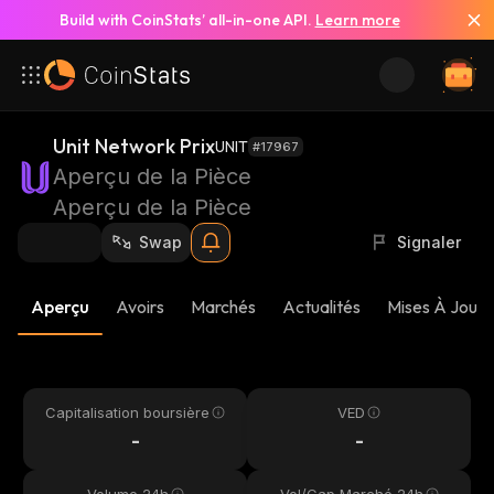
Build with CoinStats’ all-in-one API.
Learn more
Unit Network Prix
UNIT
#17967
Aperçu de la Pièce
Aperçu de la Pièce
Swap
Signaler
Aperçu
Avoirs
Marchés
Actualités
Mises À Jour 
Capitalisation boursière
VED
-
-