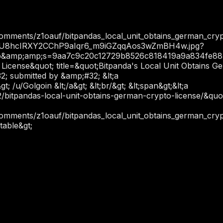
omments/z1oauf/bitpandas_local_unit_obtains_german_crypt
/c-D9cU8hcIRXY2CChP9aIqr6_m9iGZqqAos3wZmBH4w.jpg?
&amp;amp;s=9aa7c9c20c12729b8526c818419a9a834fe88
 License&quot; title=&quot;Bitpanda's Local Unit Obtains 
#32; submitted by &amp;#32; &lt;a
/u/Golgoin &lt;/a&gt; &lt;br/&gt; &lt;span&gt;&lt;a
/bitpandas-local-unit-obtains-german-crypto-license/&quot
omments/z1oauf/bitpandas_local_unit_obtains_german_crypt
/table&gt;