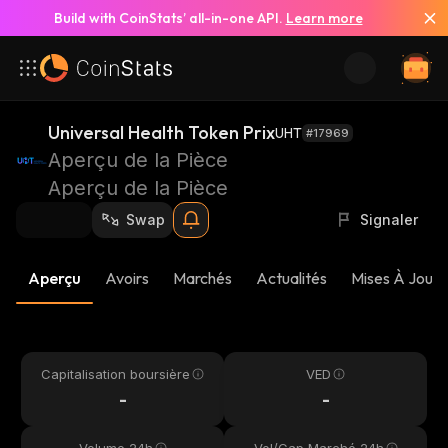
Build with CoinStats’ all-in-one API.
Learn more
Universal Health Token Prix
UHT
#17969
Aperçu de la Pièce
Aperçu de la Pièce
Swap
Signaler
Aperçu
Avoirs
Marchés
Actualités
Mises À Jour 
Capitalisation boursière
VED
-
-