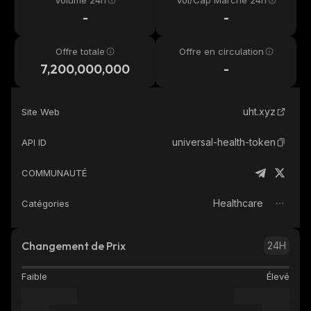
Volume 24h
Vol/Cap Marché 24h
-
-
Offre totale
Offre en circulation
7,200,000,000
-
uht.xyz
Site Web
universal-health-token
API ID
COMMUNAUTÉ
Healthcare
Catégories
Changement de Prix
24H
Faible
Élevé