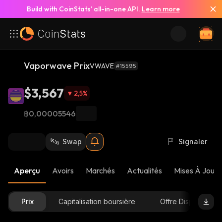
Build with CoinStats’ all-in-one API.
Learn more
Vaporwave Prix
VWAVE
#15595
$3,567
2,5
%
฿0,00005546
Swap
Signaler
Aperçu
Avoirs
Marchés
Actualités
Mises À Jour 
Prix
Capitalisation boursière
Offre Disponible