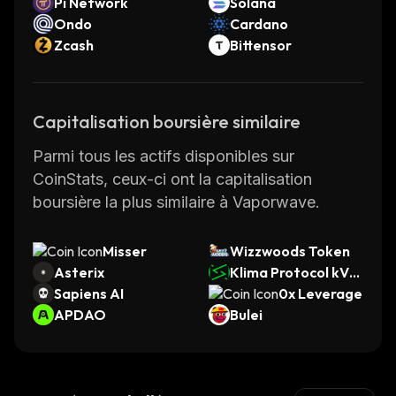
Pi Network
Solana
Ondo
Cardano
Zcash
Bittensor
Capitalisation boursière similaire
Parmi tous les actifs disponibles sur
CoinStats, ceux-ci ont la capitalisation
boursière la plus similaire à Vaporwave.
Misser
Wizzwoods Token
Asterix
Klima Protocol kVC
Sapiens AI
M
0x Leverage
APDAO
Bulei