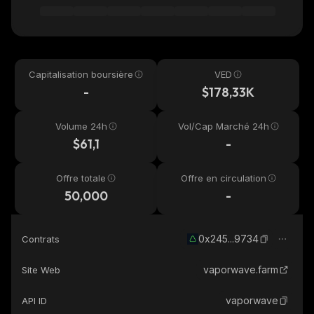
Capitalisation boursière
VED
-
$178,33K
Volume 24h
Vol/Cap Marché 24h
$61,1
-
Offre totale
Offre en circulation
50,000
-
0x245...9734
Contrats
vaporwave.farm
Site Web
vaporwave
API ID