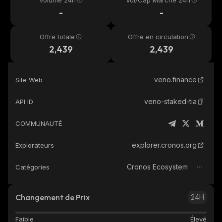
Volume 24h
Vol/Cap Marché 24h
-
-
Offre totale
Offre en circulation
2,439
2,439
veno.finance
Site Web
veno-staked-tia
API ID
COMMUNAUTÉ
explorer.cronos.org
Explorateurs
Cronos Ecosystem
Catégories
Changement de Prix
24H
Faible
Élevé