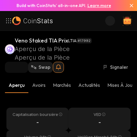
Build with CoinStats’ all-in-one API.
Learn more
Veno Staked TIA Prix
LTIA
#17992
Aperçu de la Pièce
Aperçu de la Pièce
Swap
Signaler
Aperçu
Avoirs
Marchés
Actualités
Mises À Jour 
Capitalisation boursière
VED
-
-