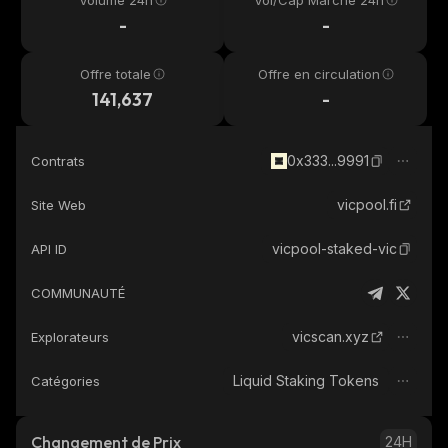
Volume 24h
Vol/Cap Marché 24h
-
-
Offre totale
Offre en circulation
141,637
-
0x333...9991
Contrats
vicpool.fi
Site Web
vicpool-staked-vic
API ID
COMMUNAUTÉ
vicscan.xyz
Explorateurs
Liquid Staking Tokens
Catégories
Changement de Prix
24H