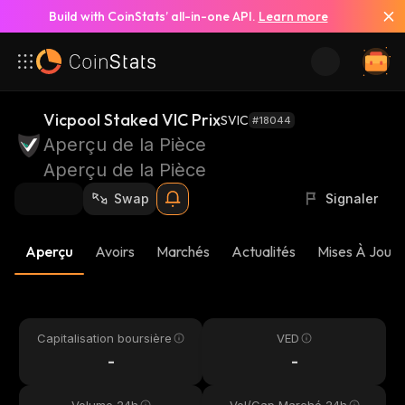
Build with CoinStats’ all-in-one API.
Learn more
Vicpool Staked VIC Prix
SVIC
#18044
Aperçu de la Pièce
Aperçu de la Pièce
Swap
Signaler
Aperçu
Avoirs
Marchés
Actualités
Mises À Jour 
Capitalisation boursière
VED
-
-