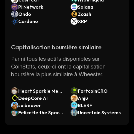
Pi Network
Solana
Ondo
Zcash
Cardano
XRP
Capitalisation boursière similaire
Parmi tous les actifs disponibles sur
CoinStats, ceux-ci ont la capitalisation
boursière la plus similaire à Wheester.
Heart Sparkle Mer
FartcoinCRO
maid
DeepCore AI
Anju
suibeaver
BLERF
Felicette the Space
Uncertain Systems
Cat