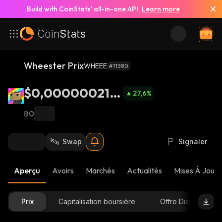
Build with CoinStats’ all-in-one API.
Learn more
Wheester Prix
WHEEE
#11380
$0,000000214
27,6
%
2
฿0
Swap
Signaler
Aperçu
Avoirs
Marchés
Actualités
Mises À Jour 
Prix
Capitalisation boursière
Offre Disponible