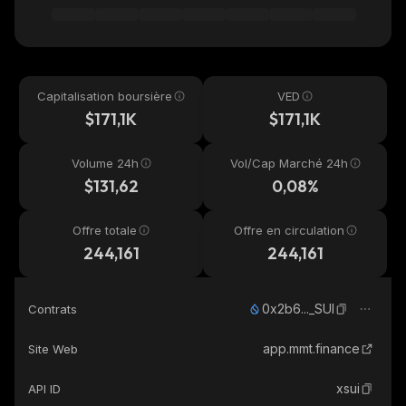
Capitalisation boursière
VED
$171,1K
$171,1K
Volume 24h
Vol/Cap Marché 24h
$131,62
0,08%
Offre totale
Offre en circulation
244,161
244,161
0x2b6..._SUI
Contrats
app.mmt.finance
Site Web
xsui
API ID