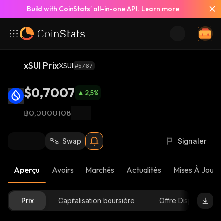
Build with CoinStats’ all-in-one API.
Learn more
xSUI Prix
XSUI
#5767
$0,7007
2,5
%
฿0,0000108
Swap
Signaler
Aperçu
Avoirs
Marchés
Actualités
Mises À Jour 
Prix
Capitalisation boursière
Offre Disponible