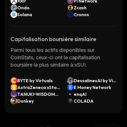
XRP
Pi Network
Ondo
Zcash
Solana
Cronos
Capitalisation boursière similaire
Parmi tous les actifs disponibles sur
CoinStats, ceux-ci ont la capitalisation
boursière la plus similaire à xSUI.
BYTE by Virtuals
DessalinesAI by Vir
AstraZeneca xStoc
tuals
E Money Network
k
TANUKI•WISDOM
enqAI
(Runes)
Donkey
COLADA