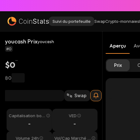
Suivi du portefeuille
Swap
Crypto-monnaies
youcash Prix
youcash
Aperçu
Av
#0
$0
Prix
C
฿0
Swap
Capitalisation bou
VED
rsière
-
-
Volume 24h
Vol/Cap Marché 2