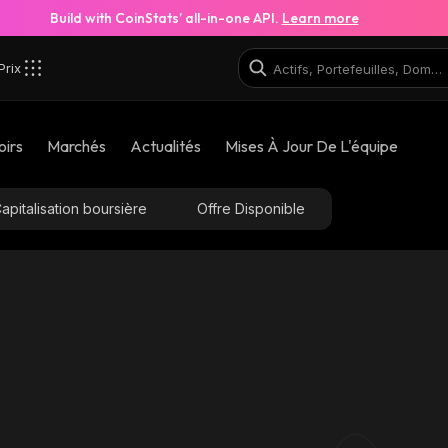
Build with CoinStats’ all-in-one API.
Learn more
Prix
oirs
Marchés
Actualités
Mises À Jour De L'équipe
apitalisation boursière
Offre Disponible