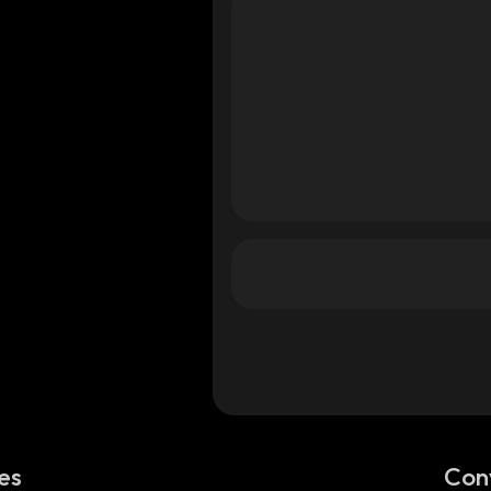
es
Con