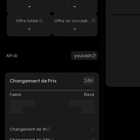
4h
-
-
Offre totale
Offre en circulatio
n
-
-
youcash
API ID
Changement de Prix
24H
Faible
Élevé
Changement de 1h
Changement de 24h