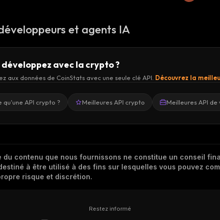
 développeurs et agents IA
 développez avec la crypto ?
z aux données de CoinStats avec une seule clé API.
Découvrez la meilleu
 qu'une API crypto ?
Meilleures API crypto
Meilleures API de 
 du contenu que nous fournissons ne constitue un conseil finan
destiné à être utilisé à des fins sur lesquelles vous pouvez com
ropre risque et discrétion.
Restez informé