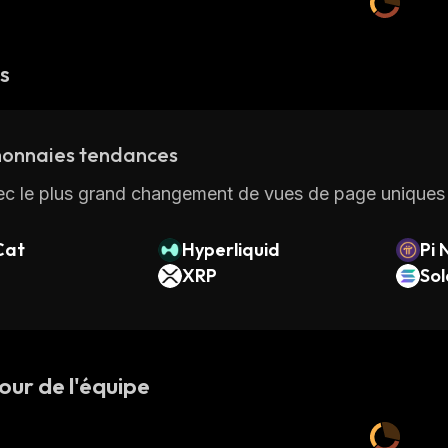
és
onnaies tendances
ec le plus grand changement de vues de page uniques 
Cat
Hyperliquid
Pi 
XRP
So
our de l'équipe