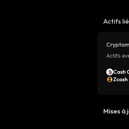
Actifs li
Cryptom
Actifs av
Cash 
Zcash
Mises à j