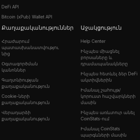
DeFi API
Bitcoin (xPub) Wallet API
Քաղաքականություններ
Աջակցություն
Հրաժարում
Help Center
պատասխանատվությու
Ինչպես միացնել
նից
բորսաները և
Օգտագործման
դրամապանակները
կանոններ
Ինչպես հետևել ձեր DeFi
Գաղտնիության
ակտիվներին
քաղաքականություն
Իմանալ շահույթ/
Cookie-ների
կորուստ հաշվարկների
քաղաքականություն
մասին
Վերադարձի
Ինչպես առևտուր անել
քաղաքականություն
CoinStats-ում
Իմանալ CoinStats
պարգևների մասին