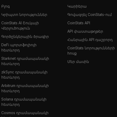
Բլոգ
Կարիերա
Կրիպտո նորություններ
Գովազդել CoinStats-ում
CoinStats AI Շուկայի
CoinStats API
Վերլուծություն
API փաստաթղթեր
Գործընկերային ծրագիր
Հանրային API դաշբորդ
DeFi պորտֆոլիոյի
CoinStats նորությունների
հետևորդ
հոսք
Starknet դրամապանակի
Մեր մասին
հետևորդ
zkSync դրամապանակի
հետևորդ
Arbitrum դրամապանակի
հետևորդ
Solana դրամապանակի
հետևորդ
Cosmos դրամապանակի