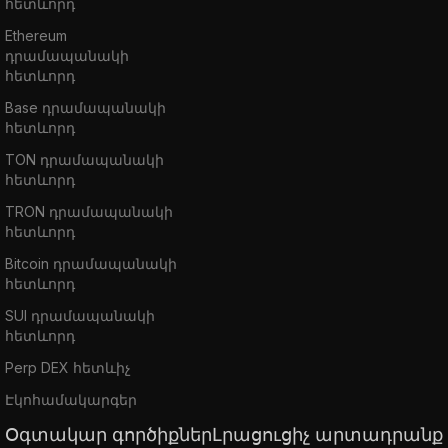
հետևորդ
Ethereum
դրամապանակի
հետևորդ
Base դրամապանակի
հետևորդ
TON դրամապանակի
հետևորդ
TRON դրամապանակի
հետևորդ
Bitcoin դրամապանակի
հետևորդ
SUI դրամապանակի
հետևորդ
Perp DEX հետևիչ
Էկոհամակարգեր
Օգտակար գործիքներ
Լրացուցիչ արտադրանք