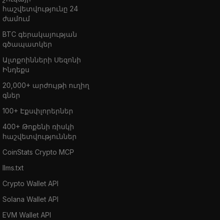
հաշվետվությունը 24
ժամում
BTC գերակայության
գծապատկեր
Ալտքոինների Սեզոնի
Ինդեքս
20,000+ արժույթի ուղիղ
գներ
100+ Էքսփլորերներ
400+ Թոքենի ռիսկի
հաշվետվություններ
CoinStats Crypto MCP
llms.txt
Crypto Wallet API
Solana Wallet API
EVM Wallet API