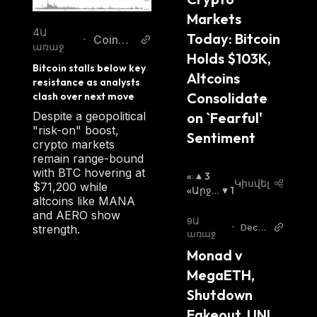
Markets 
4Ա
Today: Bitcoin 
CoinDe
•
առաջ
sk
Holds $103K, 
Bitcoin stalls below key 
Altcoins 
resistance as analysts 
Consolidate 
clash over next move
Despite a geopolitical
on `Fearful' 
"risk-on" boost,
Sentiment 
crypto markets
remain range-bound
with BTC hovering at
«Ց
3
Կիսվել
$71,200 while
Լ
«Արջ
1
altcoins like MANA
Ի»
Ի» Շու
and AERO show
Շ
Կա
:
9Ա
•
Decry
strength.
Ո
առաջ
pt
Ւ
Monad v 
Կ
MegaETH, 
Ա
:
Shutdown 
Fakeout, UNI 