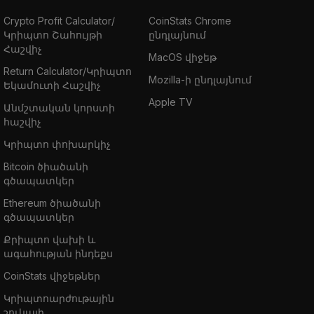
Crypto Profit Calculator/
CoinStats Chrome
Կրիպտո Շահույթի
ընդլայնում
Հաշվիչ
MacOS վիջեթ
Return Calculator/Կրիպտո
Mozilla-ի ընդլայնում
Եկամուտի Հաշվիչ
Apple TV
Անմշտական կորստի
հաշվիչ
Կրիպտո փոխարկիչ
Bitcoin ծիածանի
գծապատկեր
Ethereum ծիածանի
գծապատկեր
Քրիպտո վախի և
ագահության ինդեքս
CoinStats վիջեթներ
Կրիպտոարժութային
շուկայի