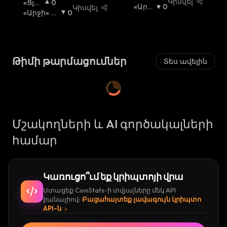
Կիսվել
«Ցլի»
0
Լ
«Արջ
0
Կիսվել
Շուկ
«Արջի» Շ
0
Ի»
Ի» Շո
Ա
Ուկա
:
:
Շ
Ւկա
:
Ո
Ւ
Կ
Թիմի թարմացումներ
Տես ավելին
Ա
:
Մշակողների և AI գործակալների
համար
Կառուցո՞ւմ եք կրիպտոյի վրա
Ստացեք CoinStats-ի տվյալները մեկ API
բանալիով։
Բացահայտեք լավագույն կրիպտո
API-ն