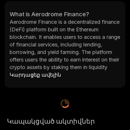
What is Aerodrome Finance?
Aerodrome Finance is a decentralized finance
(DeFi) platform built on the Ethereum
blockchain. It enables users to access a range
of financial services, including lending,
borrowing, and yield farming. The platform
offers users the ability to earn interest on their
crypto assets by staking them in liquidity
pools or lending them out to other users.
Կարդացեք ավելին
Additionally, Aerodrome Finance provides an
automated market maker (AMM) that allows
users to trade tokens with low slippage and
minimal fees. The platform also features a
governance token called AERO which holders
Կապակցված ակտիվներ
can use to vote on protocol changes.
The main goal of Aerodrome Finance is to