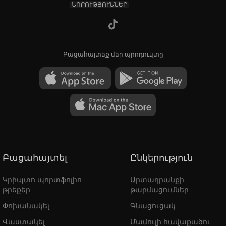
ՆՈՐՈՒԹՅՈՒՆՆԵՐ
Բացահայտեք մեր պրոդուկտը
Բացահայտել
Ընկերություն
Կրիպտո պորտֆոլիո
Արտադրանքի
թրեքեր
թարմացումներ
Փոխանակել
Գնացուցակ
Վաստակել
Մամուլի հավաքածու