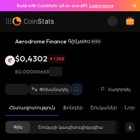
Build with CoinStats’ all-in-one API.
Learn more
Aerodrome Finance Գին
AERO
#144
$0,4302
1,24
%
฿0,00000663
Փոխանակել
Հաղորդել
Հետազոտություն
Ֆոնդեր
Շուկաներ
Նորու
Գին
Շուկայի կապիտալիզացիա
Հասանե