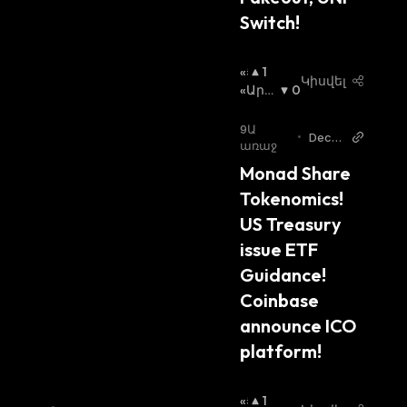
Switch!
«Ց
1
Կիսվել
Լ
«Արջ
0
Ի»
Ի» Շո
Շ
Ւկա
:
9Ա
•
Decry
Ո
առաջ
pt
Ւ
Monad Share 
Կ
Tokenomics! 
Ա
:
US Treasury 
issue ETF 
Guidance! 
Coinbase 
announce ICO 
platform! 
«Ց
1