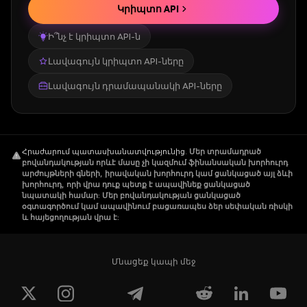
Կրիպտո API
Ի՞նչ է կրիպտո API-ն
Լավագույն կրիպտո API-ները
Լավագույն դրամապանակի API-ները
Հրաժարում պատասխանատվությունից
.
Մեր տրամադրած
բովանդակության որևէ մասը չի կազմում ֆինանսական խորհուրդ
արժույթների գների, իրավական խորհուրդ կամ ցանկացած այլ ձևի
խորհուրդ, որի վրա դուք պետք է ապավինեք ցանկացած
նպատակի համար: Մեր բովանդակության ցանկացած
օգտագործում կամ ապավինում բացառապես ձեր սեփական ռիսկի
և հայեցողության վրա է:
Մնացեք կապի մեջ