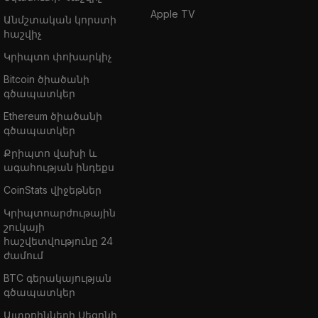
Apple TV
Անմշտական կորստի
հաշվիչ
Կրիպտո փոխարկիչ
Bitcoin ծիածանի
գծապատկեր
Ethereum ծիածանի
գծապատկեր
Քրիպտո վախի և
ագահության ինդեքս
CoinStats վիջեթներ
Կրիպտոարժութային
շուկայի
հաշվետվությունը 24
ժամում
BTC գերակայության
գծապատկեր
Ալտքոինների Սեզոնի