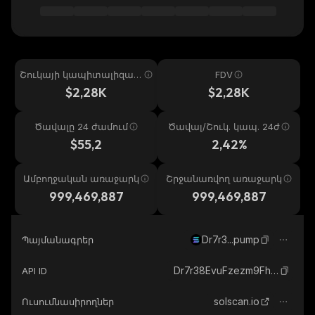
Շուկայի կապիտալիզաց
FDV
իա
$2,28K
$2,28K
Ծավալը 24 ժամում
Ծավալ/Շուկ. կապ. 24ժ
$55,2
2,42%
Ամբողջական առաջարկ
Շրջանառվող առաջարկ
999,469,887
999,469,887
Dr7r3...pump
Պայմանագրեր
Dr7r38EvuFzezm9FhHgVw6eaPjGNRaj9JMAknAprpump_solana
API ID
solscan.io
Ուսումնասիրողներ