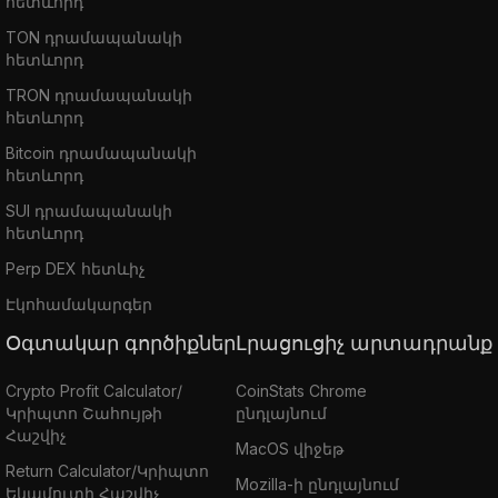
հետևորդ
TON դրամապանակի
հետևորդ
TRON դրամապանակի
հետևորդ
Bitcoin դրամապանակի
հետևորդ
SUI դրամապանակի
հետևորդ
Perp DEX հետևիչ
Էկոհամակարգեր
Օգտակար գործիքներ
Լրացուցիչ արտադրանք
Crypto Profit Calculator/
CoinStats Chrome
Կրիպտո Շահույթի
ընդլայնում
Հաշվիչ
MacOS վիջեթ
Return Calculator/Կրիպտո
Mozilla-ի ընդլայնում
Եկամուտի Հաշվիչ