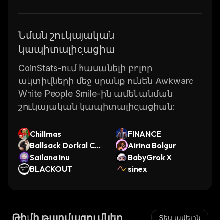
Նման շուկայական
կապիտալիզացիա
CoinStats-ում հասանելի բոլոր
ակտիվների մեջ սրանք ունեն Awkward
White People Smile-ին ամենանման
շուկայական կապիտալիզացիան:
Chillmas
FINANCE
Ballsack Dorkal Coi
Airina Bolgur
n
Sailana Inu
BabyGrok X
BLACKOUT
sinex
Թիմի թարմացումներ
Տես ավելին