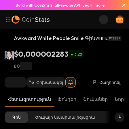
Build with CoinStats’ all-in-one API.
Learn more
Awkward White People Smile Գին
WHITE
#13887
$0,000002283
3,2
%
฿0
Փոխանակել
Հաղորդել
Հետազոտություն
Ֆոնդեր
Շուկաներ
Նորու
Գին
Շուկայի կապիտալիզացիա
Հասանե