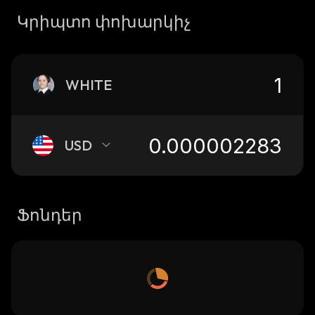
Կրիպտո փոխարկիչ
WHITE
USD
Ֆոնդեր