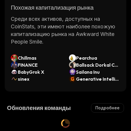
Похожая капитализация рынка
Среди всех активов, доступных на
CoinStats, эти имеют наиболее похожую
капитализацию рынка на Awkward White
People Smile.
Chillmas
Pearchua
FINANCE
Ballsack Dorkal Coi
BabyGrok X
n
Sailana Inu
sinex
Generative Intellig
ence
Обновления команды
Подробнее