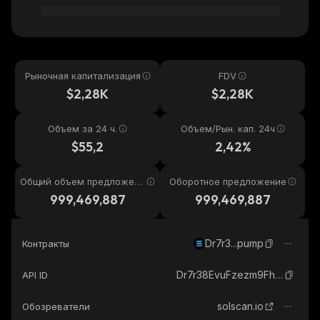
Рыночная капитализация
FDV
$2,28K
$2,28K
Объем за 24 ч.
Объем/Рын. кап. 24ч
$55,2
2,42%
Общий объем предложени
Оборотное предложение
я
999,469,887
999,469,887
Dr7r3...pump
Контракты
Dr7r38EvuFzezm9FhHgVw6eaPjGNRaj9JMAknAprpump_solana
API ID
solscan.io
Обозреватели