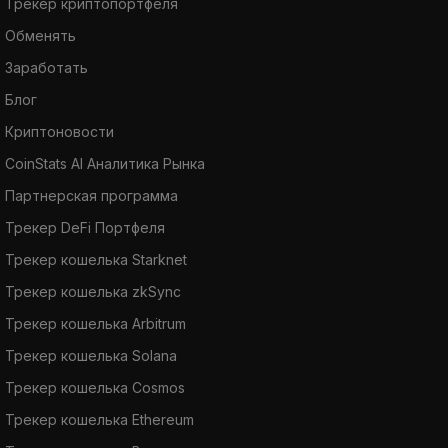
Трекер криптопортфеля
Обменять
Заработать
Блог
Криптоновости
CoinStats AI Аналитика Рынка
Партнерская программа
Трекер DeFi Портфеля
Трекер кошелька Starknet
Трекер кошелька zkSync
Трекер кошелька Arbitrum
Трекер кошелька Solana
Трекер кошелька Cosmos
Трекер кошелька Ethereum