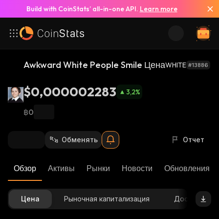
Build with CoinStats’ all-in-one API.
Learn more
Awkward White People Smile Цена
WHITE
#13886
$0,000002283
3,2
%
฿0
Обменять
Отчет
Обзор
Активы
Рынки
Новости
Обновления К
Цена
Рыночная капитализация
Доступное 