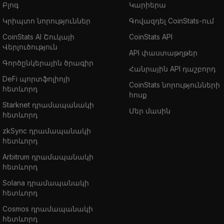
Բլոգ
Կարիերա
Կրիպտո նորություններ
Գովազդել CoinStats-ում
CoinStats AI Շուկայի
CoinStats API
Վերլուծություն
API փաստաթղթեր
Գործընկերային ծրագիր
Հանրային API դաշբորդ
DeFi պորտֆոլիոյի
CoinStats նորությունների
հետևորդ
հոսք
Starknet դրամապանակի
Մեր մասին
հետևորդ
zkSync դրամապանակի
հետևորդ
Arbitrum դրամապանակի
հետևորդ
Solana դրամապանակի
հետևորդ
Cosmos դրամապանակի
հետևորդ