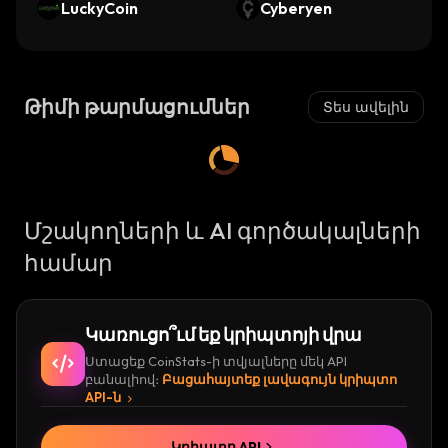
LuckyCoin
(Dinari Tokenized S
Cyberyen
tock)
Թիմի թարմացումներ
Տես ավելին
Մշակողների և AI գործակալների
համար
Կառուցո՞ւմ եք կրիպտոյի վրա
Ստացեք CoinStats-ի տվյալները մեկ API
բանալիով։
Բացահայտեք լավագույն կրիպտո
API-ն
Կրիպտո API