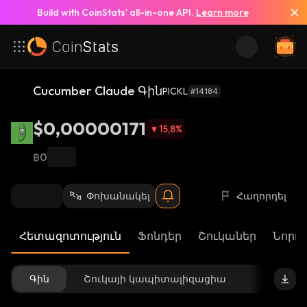
Build with CoinStats’ all-in-one API.
Learn more
Cucumber Claude Գին
PICKL
#14184
$0,00000171
15,8
%
฿0
Փոխանակել
Հաղորդել
Հետազոտություն
Ֆոնդեր
Շուկաներ
Նորու
Գին
Շուկայի կապիտալիզացիա
Հասանե