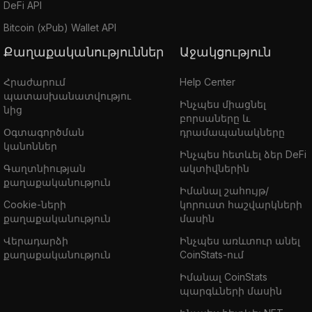
DeFi API
Bitcoin (xPub) Wallet API
Քաղաքականություններ
Աջակցություն
Հրաժարում
Help Center
պատասխանատվությու
Ինչպես միացնել
նից
բորսաները և
Օգտագործման
դրամապանակները
կանոններ
Ինչպես հետևել ձեր DeFi
Գաղտնիության
ակտիվներին
քաղաքականություն
Իմանալ շահույթ/
Cookie-ների
կորուստ հաշվարկների
քաղաքականություն
մասին
Վերադարձի
Ինչպես առևտուր անել
քաղաքականություն
CoinStats-ում
Իմանալ CoinStats
պարգևների մասին