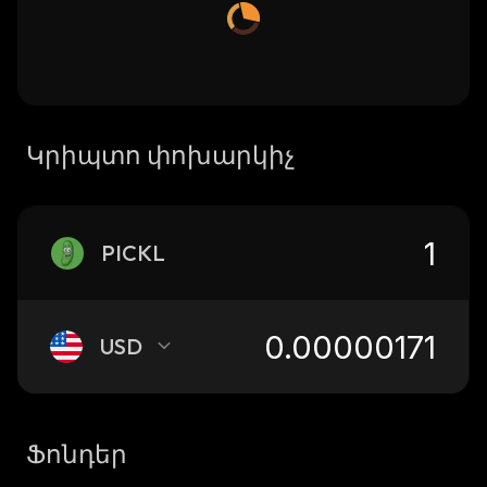
Կրիպտո փոխարկիչ
PICKL
USD
Ֆոնդեր