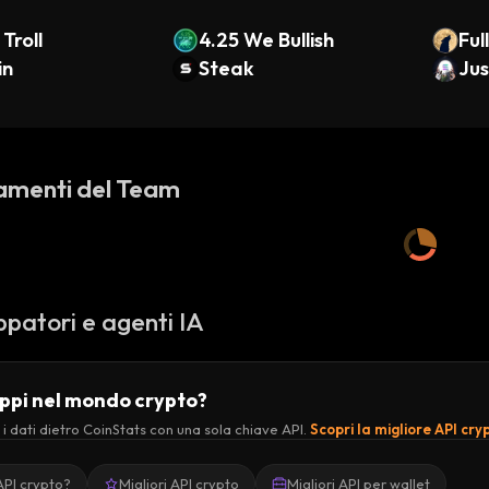
Troll
4.25 We Bullish
Ful
in
Steak
Ju
amenti del Team
ppatori e agenti IA
uppi nel mondo crypto?
 i dati dietro CoinStats con una sola chiave API.
Scopri la migliore API cry
API crypto?
Migliori API crypto
Migliori API per wallet