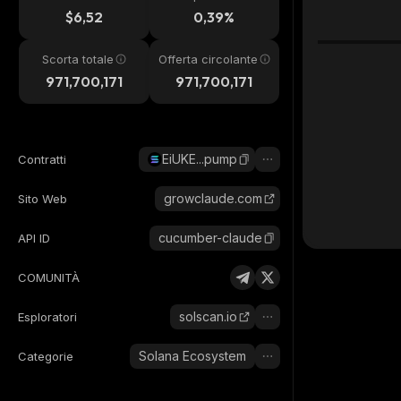
24h
$6,52
0,39%
Scorta totale
Offerta circolante
971,700,171
971,700,171
EiUKE...pump
Contratti
growclaude.com
Sito Web
cucumber-claude
API ID
COMUNITÀ
solscan.io
Esploratori
Solana Ecosystem
Categorie