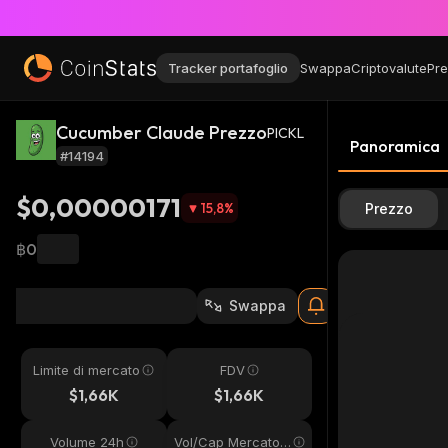
Tracker portafoglio
Swappa
Criptovalute
Pre
Cucumber Claude Prezzo
PICKL
Panoramica
#14194
$0,00000171
15,8
%
Prezzo
฿0
Swappa
Limite di mercato
FDV
$1,66K
$1,66K
Volume 24h
Vol/Cap Mercato