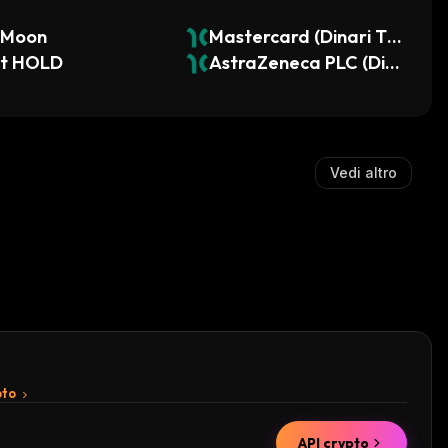
lMoon
Mastercard (Dinari To
st HOLD
kenized Stock)
AstraZeneca PLC (Din
ari Tokenized Stock)
Vedi altro
pto
API crypto