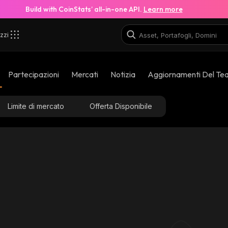
Build with CoinStats’ all-in-one API.
Learn more
zzi
Partecipazioni
Mercati
Notizia
Aggiornamenti Del Te
Limite di mercato
Offerta Disponibile