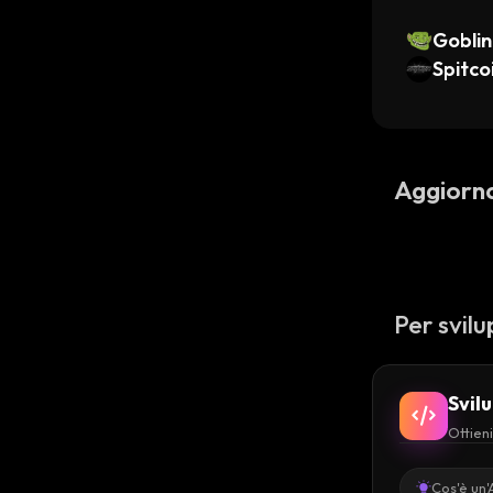
Goblin 
Spitco
Aggiorn
Per svilu
Svil
Ottieni
Cos'è un'