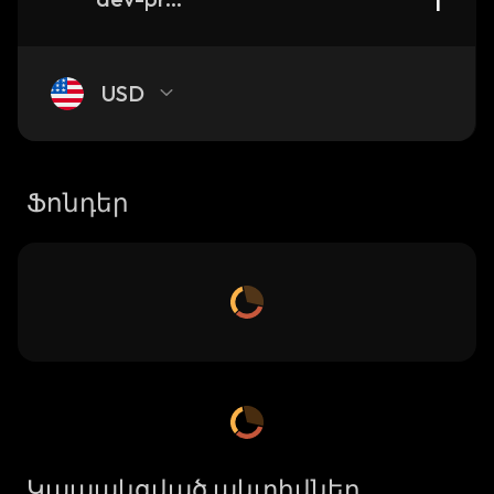
USD
Ֆոնդեր
Կապակցված ակտիվներ