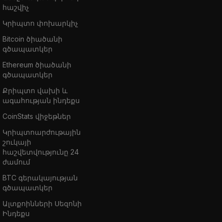
հաշվիչ
Կրիպտո փոխարկիչ
Bitcoin ծիածանի
գծապատկեր
Ethereum ծիածանի
գծապատկեր
Քրիպտո վախի և
ագահության ինդեքս
CoinStats վիջեթներ
Կրիպտոարժութային
շուկայի
հաշվետվությունը 24
ժամում
BTC գերակայության
գծապատկեր
Ալտքոինների Սեզոնի
Ինդեքս