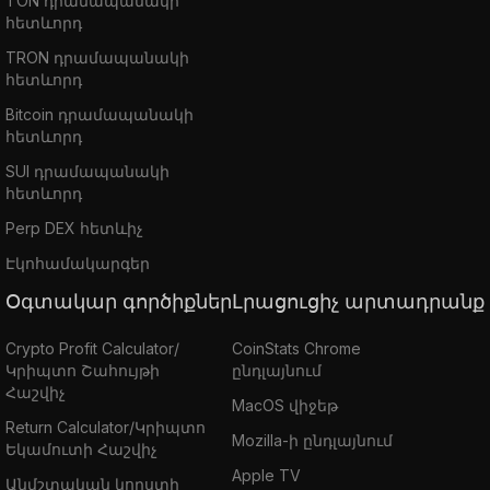
TON դրամապանակի
հետևորդ
TRON դրամապանակի
հետևորդ
Bitcoin դրամապանակի
հետևորդ
SUI դրամապանակի
հետևորդ
Perp DEX հետևիչ
Էկոհամակարգեր
Օգտակար գործիքներ
Լրացուցիչ արտադրանք
Crypto Profit Calculator/
CoinStats Chrome
Կրիպտո Շահույթի
ընդլայնում
Հաշվիչ
MacOS վիջեթ
Return Calculator/Կրիպտո
Mozilla-ի ընդլայնում
Եկամուտի Հաշվիչ
Apple TV
Անմշտական կորստի