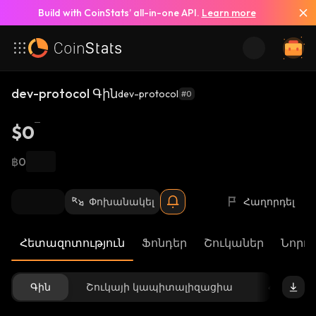
Build with CoinStats’ all-in-one API.
Learn more
dev-protocol Գին
dev-protocol
#0
$0
฿0
Փոխանակել
Հաղորդել
Հետազոտություն
Ֆոնդեր
Շուկաներ
Նորու
Գին
Շուկայի կապիտալիզացիա
Հասանե