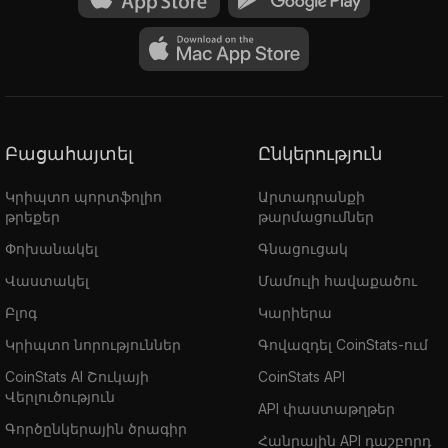
Բացահայտել
Ընկերություն
Կրիպտո պորտֆոլիո
Արտադրանքի
թրեքեր
թարմացումներ
Փոխանակել
Գնացուցակ
Վաստակել
Մամուլի հավաքածու
Բլոգ
Կարիերա
Կրիպտո նորություններ
Գովազդել CoinStats-ում
CoinStats AI Շուկայի
CoinStats API
Վերլուծություն
API փաստաթղթեր
Գործընկերային ծրագիր
Հանրային API դաշբորդ