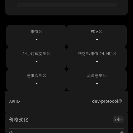
市值
FDV
-
-
24小时成交量
成交量/市值 24小时
-
-
总供给量
流通总量
-
-
dev-protocol
API ID
价格变化
24H
低
高