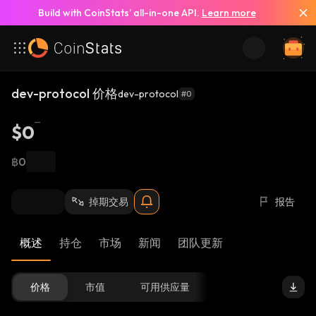
Build with CoinStats’ all-in-one API.
Learn more
dev-protocol 价格
dev-protocol
#0
$0
฿0
掉期交易
报告
概述
持仓
市场
新闻
团队更新
价格
市值
可用供应量