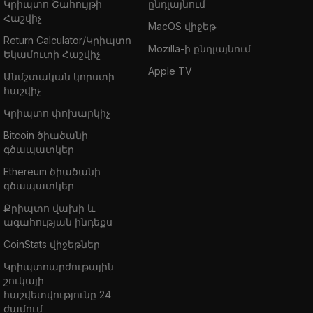
Կրիպտո Շահույթի
ընդլայնում
Հաշվիչ
MacOS վիջեթ
Return Calculator/Կրիպտո
Mozilla-ի ընդլայնում
Եկամուտի Հաշվիչ
Apple TV
Անմշտական կորստի
հաշվիչ
Կրիպտո փոխարկիչ
Bitcoin ծիածանի
գծապատկեր
Ethereum ծիածանի
գծապատկեր
Քրիպտո վախի և
ագահության ինդեքս
CoinStats վիջեթներ
Կրիպտոարժութային
շուկայի
հաշվետվությունը 24
ժամում