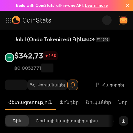
Build with CoinStats’ all-in-one API.
Learn more
Jabil (Ondo Tokenized) Գին
JBLON
#14316
$342,73
1,5
%
฿0,0052771
Փոխանակել
Հաղորդել
Հետազոտություն
Ֆոնդեր
Շուկաներ
Նորու
Գին
Շուկայի կապիտալիզացիա
Հասանե