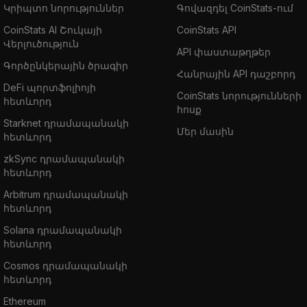
Կրիպտո նորություններ
Գովազդել CoinStats-ում
CoinStats AI Շուկայի
CoinStats API
Վերլուծություն
API փաստաթղթեր
Գործընկերային ծրագիր
Հանրային API դաշբորդ
DeFi պորտֆոլիոյի
CoinStats նորությունների
հետևորդ
հոսք
Starknet դրամապանակի
Մեր մասին
հետևորդ
zkSync դրամապանակի
հետևորդ
Arbitrum դրամապանակի
հետևորդ
Solana դրամապանակի
հետևորդ
Cosmos դրամապանակի
հետևորդ
Ethereum