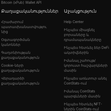
Bitcoin (xPub) Wallet API
Քաղաքականություններ
Աջակցություն
Հրաժարում
Help Center
պատասխանատվությու
Ինչպես միացնել
նից
բորսաները և
Օգտագործման
դրամապանակները
կանոններ
Ինչպես հետևել ձեր DeFi
Գաղտնիության
ակտիվներին
քաղաքականություն
Իմանալ շահույթ/
Cookie-ների
կորուստ հաշվարկների
քաղաքականություն
մասին
Վերադարձի
Ինչպես առևտուր անել
քաղաքականություն
CoinStats-ում
Իմանալ CoinStats
պարգևների մասին
Ինչպես հետևել NFT-
ներին CoinStats-ում