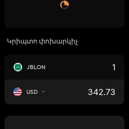
Կրիպտո փոխարկիչ
JBLON
USD