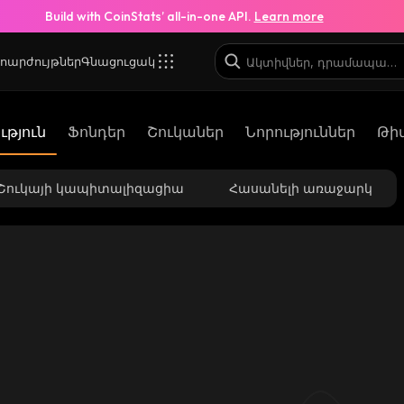
Build with CoinStats’ all-in-one API.
Learn more
ոարժույթներ
Գնացուցակ
թյուն
Ֆոնդեր
Շուկաներ
Նորություններ
Թի
Շուկայի կապիտալիզացիա
Հասանելի առաջարկ