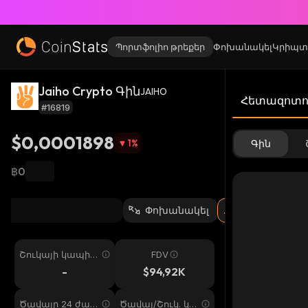
Պորտֆոլիո թրեքեր
Փոխանակել
Կրիպտ
Jaiho Crypto Գին
JAIHO
Հետազոտու
#16819
$0,0001898
1
%
Գին
฿0
Փոխանակել
Շուկայի կապիտ
FDV
ալիզացիա
-
$94,92K
Ծավալը 24 ժամ
Ծավալ/Շուկ. կա