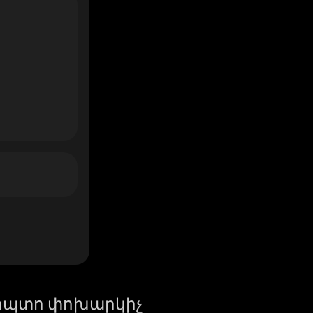
իպտո փոխարկիչ