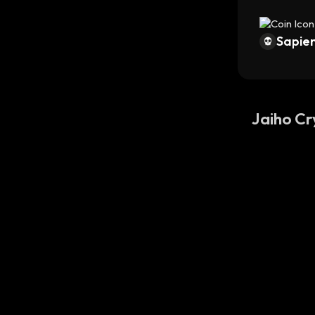
Sapien
Jaiho C