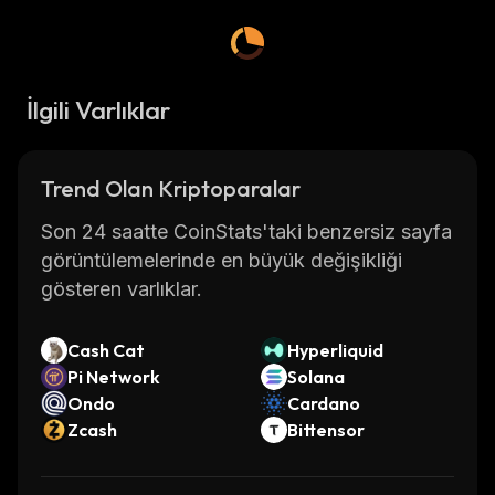
İlgili Varlıklar
Trend Olan Kriptoparalar
Son 24 saatte CoinStats'taki benzersiz sayfa
görüntülemelerinde en büyük değişikliği
gösteren varlıklar.
Cash Cat
Hyperliquid
Pi Network
Solana
Ondo
Cardano
Zcash
Bittensor