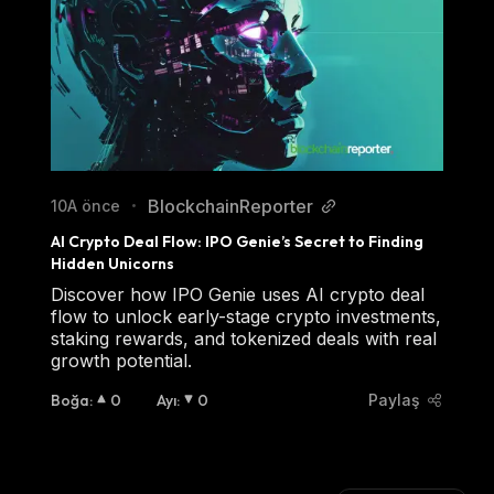
BlockchainReporter
10A önce
•
AI Crypto Deal Flow: IPO Genie’s Secret to Finding 
Hidden Unicorns
Discover how IPO Genie uses AI crypto deal
flow to unlock early-stage crypto investments,
staking rewards, and tokenized deals with real
growth potential.
Boğa
:
0
Ayı
:
0
Paylaş