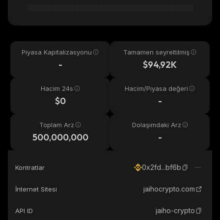
Piyasa Kapitalizasyonu
Tamamen seyreltilmiş
-
$94,92K
Hacim 24s
Hacim/Piyasa değeri
$0
-
Toplam Arz
Dolaşımdaki Arz
500,000,000
-
0x2fd...bf6b
Kontratlar
jaihocrypto.com
İnternet Sitesi
jaiho-crypto
API ID