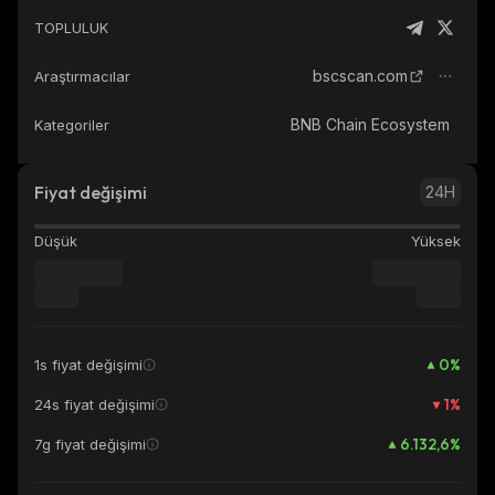
TOPLULUK
bscscan.com
Araştırmacılar
BNB Chain Ecosystem
Kategoriler
Fiyat değişimi
24H
Düşük
Yüksek
0
%
1s fiyat değişimi
1
%
24s fiyat değişimi
6.132,6
%
7g fiyat değişimi