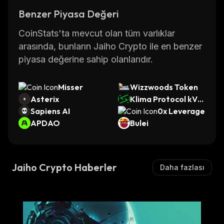
Benzer Piyasa Değeri
CoinStats'ta mevcut olan tüm varlıklar
arasında, bunların Jaiho Crypto ile en benzer
piyasa değerine sahip olanlarıdır.
Misser
Wizzwoods Token
Asterix
Klima Protocol kVC
Sapiens AI
M
0x Leverage
APDAO
Bulei
Jaiho Crypto Haberler
Daha fazlası