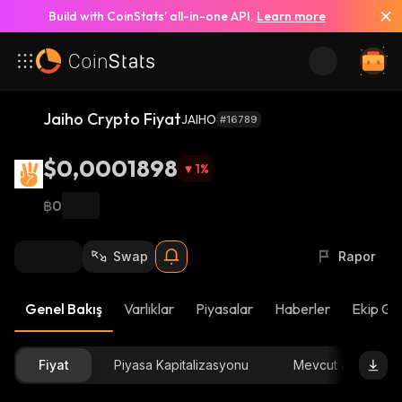
Build with CoinStats’ all-in-one API.
Learn more
Jaiho Crypto Fiyat
JAIHO
#16789
$0,0001898
1
%
฿0
Swap
Rapor
Genel Bakış
Varlıklar
Piyasalar
Haberler
Ekip Gü
Fiyat
Piyasa Kapitalizasyonu
Mevcut arz