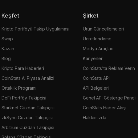
Keşfet
Şirket
Kripto Portföyü Takip Uygulaması
Ürün Güncellemeleri
Swap
Ücretlendirme
Kazan
Medya Araçları
Blog
Kariyerler
Kripto Para Haberleri
CoinStats'ta Reklam Verin
CoinStats AI Piyasa Analizi
CoinStats API
Ortaklık Programı
API Belgeleri
DeFi Portföy Takipçisi
Genel API Gösterge Paneli
Starknet Cüzdan Takipçisi
CoinStats Haber Akışı
zkSync Cüzdan Takipçisi
Hakkımızda
Arbitrum Cüzdan Takipçisi
Solana Cüzdan Takipçisi