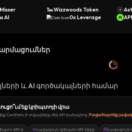
Misser
Wizzwoods Token
Ast
s AI
0x Leverage
AP
թարմացումներ
ների և AI գործակալների համար
ուցո՞ւմ եք կրիպտոյի վրա
ք CoinStats-ի տվյալները մեկ API բանալիով։
Բացահայտեք լավագո
կրիպտո API-ն
Լավագույն կրիպտո API-ները
Լավագույն