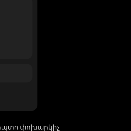
իպտո փոխարկիչ