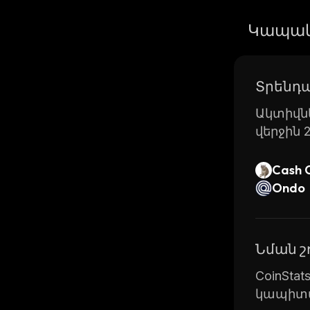
Կապակ
Տրենդա
Ակտիվնե
վերջին 
Cash 
Ondo
Նման 
CoinSta
կապիտա