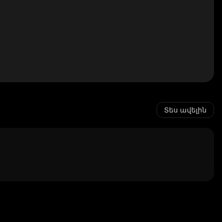
Տես ավելին