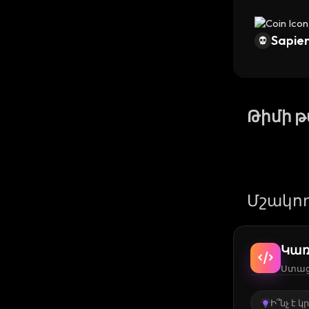
Sapien
Թիմի 
Մշակող
Կառ
Ստացե
Ի՞նչ է 