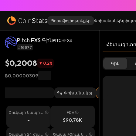
Պորտֆոլիո թրեքեր
Փոխանակել
Կրիպտ
Pitch FXS Գին
PITCHFXS
Հետազոտու
#16677
$0,2008
0,2
%
Գին
฿0,00000309
Փոխանակել
Շուկայի կապիտ
FDV
ալիզացիա
-
$90,78K
Ծավալը 24 ժամ
Ծավալ/Շուկ. կա