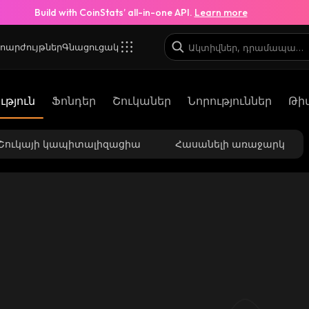
Build with CoinStats’ all-in-one API.
Learn more
ոարժույթներ
Գնացուցակ
թյուն
Ֆոնդեր
Շուկաներ
Նորություններ
Թի
Շուկայի կապիտալիզացիա
Հասանելի առաջարկ