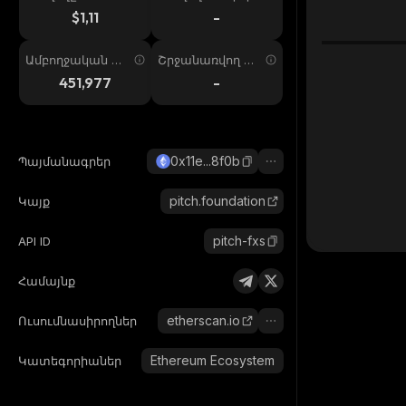
ում
պ. 24ժ
$1,11
-
Ամբողջական առ
Շրջանառվող առ
աջարկ
աջարկ
451,977
-
0x11e...8f0b
Պայմանագրեր
pitch.foundation
Կայք
pitch-fxs
API ID
Համայնք
etherscan.io
Ուսումնասիրողներ
Ethereum Ecosystem
Կատեգորիաներ