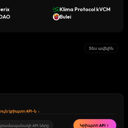
erix
Klima Protocol kVCM
DAO
Bulei
Տես ավելին
ւյն կրիպտո API-ն
Կրիպտո API
 դրամապանակի API-ները