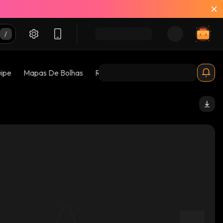
uipe
Mapas De Bolhas
Riscos 😱