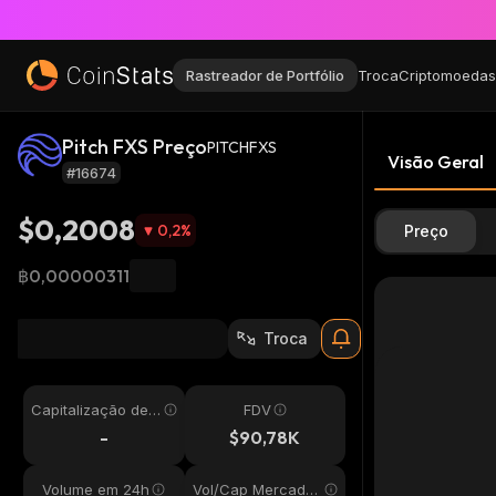
Rastreador de Portfólio
Troca
Criptomoedas
Pitch FXS Preço
PITCHFXS
Visão Geral
#16674
$0,2008
0,2
%
Preço
฿0,00000311
Troca
Capitalização de
FDV
Mercado
-
$90,78K
Volume em 24h
Vol/Cap Mercado