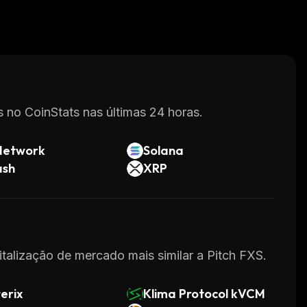
 no CoinStats nas últimas 24 horas.
Network
Solana
ash
XRP
italização de mercado mais similar a Pitch FXS.
erix
Klima Protocol kVCM