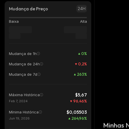
Mudança de Preço
24H
Baixa
Alta
0
%
Mudança de 1h
0,2
%
Mudança de 24h
263
%
Mudança de 7d
$5,67
Máxima Histórica
96,46
%
Feb 7, 2024
$0,05503
Mínima Histórica
264,96
%
Jun 19, 2026
Minhas 