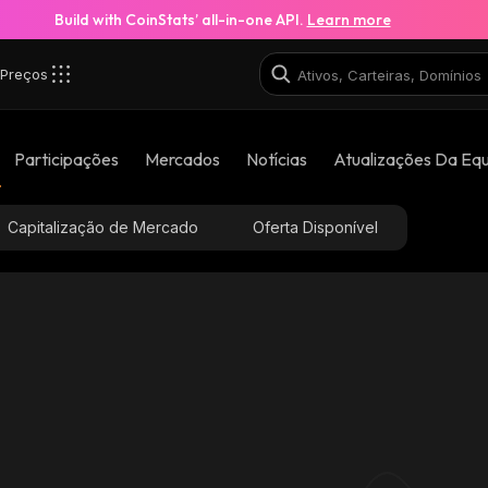
Build with CoinStats’ all-in-one API.
Learn more
Preços
Participações
Mercados
Notícias
Atualizações Da Eq
Capitalização de Mercado
Oferta Disponível