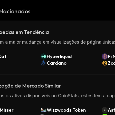
elacionados
oedas em Tendência
m a maior mudança em visualizações de página únicas
Cat
Hyperliquid
Pi 
Cardano
Zc
ização de Mercado Similar
os os ativos disponíveis no CoinStats, estes têm a cap
Misser
Wizzwoods Token
Ast