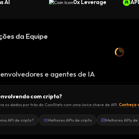
s AI
0x Leverage
AP
ções da Equipe
envolvedores e agentes de IA
nvolvendo com cripto?
a os dados por trás do CoinStats com uma única chave de API.
Conheça a
uma API de cripto?
Melhores APIs de cripto
Melhores APIs de 