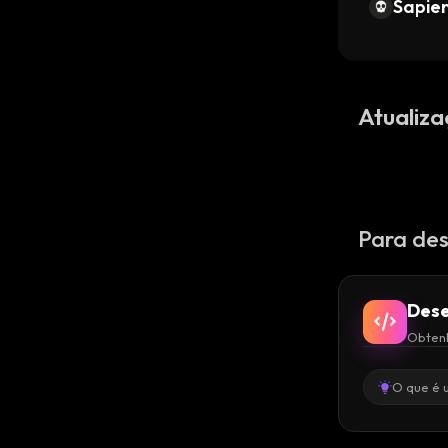
Sapien
Atualiza
Para des
Dese
Obtenh
O que é 