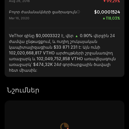
99,29
%
Aug 28, 2018
$0,0001524
Բոլոր ժամանակների ցածրագույն
118,03
%
Mar 16, 2020
VeThor
գինը $0,0003322 է, վեր
0.90%
վերջին 24
ժամվա ընթացքում, և ուղիղ շուկայական
կապիտալիզացիան
$33 871 231
է: Այն ունի
102,020,668,817 VTHO
արժույթների շրջանառվող
առաջարկ և
102,049,752,858 VTHO
առավելագույն
առաջարկ՝
$474,32K
24ժ գործարքային ծավալի
հետ միասին:
Նշումներ