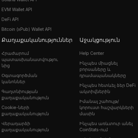
EVM Wallet API
DeFi API
Bitcoin (xPub) Wallet API
Քաղաքականություններ
Աջակցություն
Հրաժարում
Help Center
պատասխանատվությու
Ինչպես միացնել
նից
բորսաները և
Օգտագործման
դրամապանակները
կանոններ
Ինչպես հետևել ձեր DeFi
Գաղտնիության
ակտիվներին
քաղաքականություն
Իմանալ շահույթ/
Cookie-ների
կորուստ հաշվարկների
քաղաքականություն
մասին
Վերադարձի
Ինչպես առևտուր անել
քաղաքականություն
CoinStats-ում