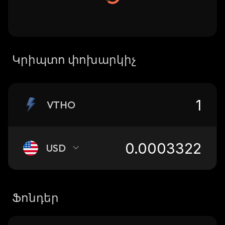
Կրիպտո փոխարկիչ
VTHO
USD
Ֆոնդեր