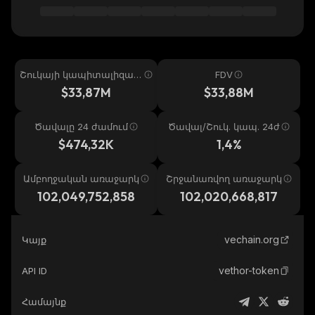
Շուկայի կապիտալիզաց
FDV
իա
$33,87M
$33,88M
Ծավալը 24 ժամում
Ծավալ/Շուկ. կապ. 24ժ
$474,32K
1,4%
Ամբողջական առաջարկ
Շրջանառվող առաջարկ
102,049,752,858
102,020,668,817
vechain.org
Կայք
vethor-token
API ID
Համայնք