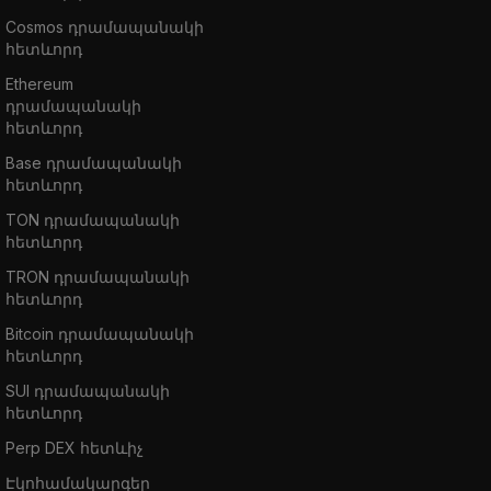
Investment Advice Disclaimer:
The
Cosmos դրամապանակի
information contained on this website is
հետևորդ
provided to you solely for informational
Ethereum
purposes and does not constitute a
դրամապանակի
recommendation by CoinStats to buy, sell, or
հետևորդ
hold any securities, financial product, or
Base դրամապանակի
instrument mentioned in the content, nor does
հետևորդ
it constitute investment advice, financial
TON դրամապանակի
advice, trading advice, or any other type of
հետևորդ
advice.
TRON դրամապանակի
հետևորդ
Cryptocurrency is a highly volatile market,
Bitcoin դրամապանակի
sensitive to secondary activity, do your
հետևորդ
independent research, obtain your own
SUI դրամապանակի
advice, and only invest what you can afford
հետևորդ
to lose. There are significant risks involved in
Perp DEX հետևիչ
trading CFDs, stocks, and cryptocurrencies.
Էկոհամակարգեր