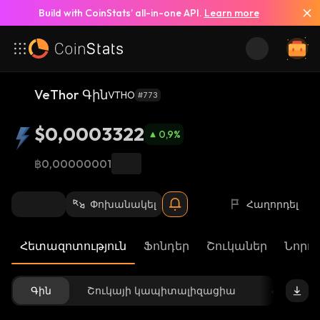
Build with CoinStats’ all-in-one API.
Learn more
VeThor Գին
VTHO
#773
$0,0003322
0,9
%
฿0,00000001
Փոխանակել
Հաղորդել
Հետազոտություն
Ֆոնդեր
Շուկաներ
Նորու
Գին
Շուկայի կապիտալիզացիա
Հասանե