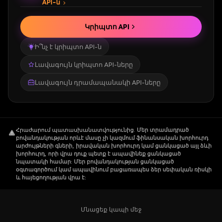
API-ն
Initially, VTHO tokens operated on the
Կրիպտո API
Ethereum blockchain until 2018, when the
Ի՞նչ է կրիպտո API-ն
network rebranded itself and moved to its
own VeChainThor blockchain. Subsequently,
Լավագույն կրիպտո API-ները
it became a dual-token ecosystem for the
Լավագույն դրամապանակի API-ները
Internet of Things enterprise solutions that
operate with smart chips. The VeChain Thor
blockchain and the VeThor Token (VTHO)
were created to facilitate diversity.
Հրաժարում պատասխանատվությունից
.
Մեր տրամադրած
բովանդակության որևէ մասը չի կազմում ֆինանսական խորհուրդ
արժույթների գների, իրավական խորհուրդ կամ ցանկացած այլ ձևի
Other VeChain team members include a
խորհուրդ, որի վրա դուք պետք է ապավինեք ցանկացած
նպատակի համար: Մեր բովանդակության ցանկացած
steering committee comprised of individuals
օգտագործում կամ ապավինում բացառապես ձեր սեփական ռիսկի
և հայեցողության վրա է:
with diverse backgrounds. The project also
has an advisory board with Jim Breyer, Cy
Cheung, James Gong, etc., forming part of
Մնացեք կապի մեջ
the board.