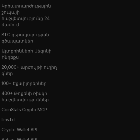
Կրիպտոարժութային
շուկայի
հաշվետվությունը 24
ժամում
BTC գերակայության
գծապատկեր
Ալտքոինների Սեզոնի
Ինդեքս
20,000+ արժույթի ուղիղ
գներ
100+ Էքսփլորերներ
400+ Թոքենի ռիսկի
հաշվետվություններ
CoinStats Crypto MCP
llms.txt
Crypto Wallet API
Solana Wallet API