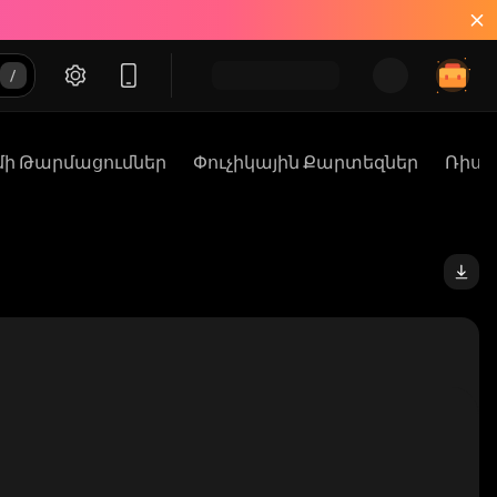
մի Թարմացումներ
Փուչիկային Քարտեզներ
Ռիսկե