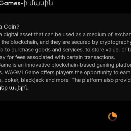
Games-ի մասին
a Coin?
 a digital asset that can be used as a medium of exchan
 the blockchain, and they are secured by cryptography
d to purchase goods and services, to store value, or to
ay for fees associated with certain transactions.
e is an innovative blockchain-based gaming platform
. WAGMI Game offers players the opportunity to earn
ce, poker, blackjack and more. The platform also provi
y can win prizes and rewards.
եք ավելին
 Game platform utilizes smart contracts which allow
s. All of the transactions are recorded on the blockch
th them. This ensures that all players have fair cha
I Game platform also has its own native token calle