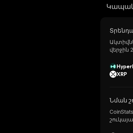
Players c
Կապակ
win prize
Overall, 
while hav
Տրենդա
of the mo
Ակտիվնե
վերջին 
Hyperl
XRP
Նման 
CoinSta
շուկայ