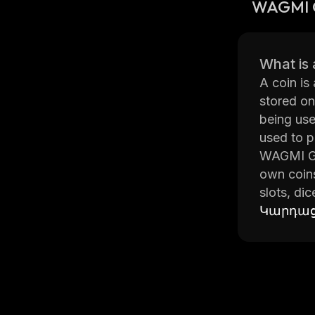
WAGMI 
What is 
A coin is
stored on
being use
used to p
WAGMI Gam
own coins
slots, di
where the
Կարդաց
The WAGMI
developer
tamper wi
Game.
The WAGM