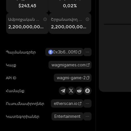
ում
պ. 24ժ
$243,45
0,02%
Ամբողջական առ
Շրջանառվող առ
աջարկ
աջարկ
2,200,000,000,
2,200,000,000,
000
000
0x3b6...00f0
Պայմանագրեր
wagmigames.com
Կայք
wagmi-game-2
API ID
Համայնք
etherscan.io
Ուսումնասիրողներ
Entertainment
Կատեգորիաներ