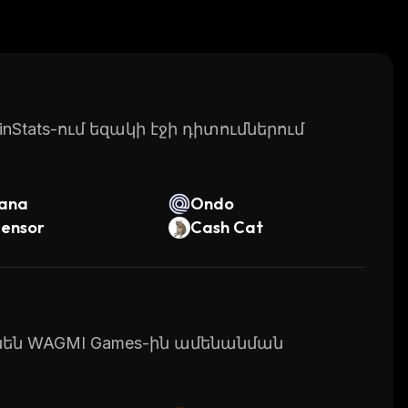
re or participate in tournaments where they can
certain tasks within the game.
ffers players a unique way of earning rewards
nd secure infrastructure, it’s sure to become one
Stats-ում եզակի էջի դիտումներում
lana
Ondo
tensor
Cash Cat
ունեն WAGMI Games-ին ամենանման