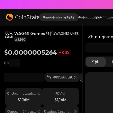
Պորտֆոլիո թրեքեր
Փոխանակել
Կրիպտ
WAGMI Games Գին
WAGMIGAMES
Հետազոտու
#3260
$0,0000005264
0,5
%
Գին
฿0
Փոխանակել
Շուկայի կապիտ
FDV
ալիզացիա
$1,16M
$1,16M
Ծավալը 24 ժամ
Ծավալ/Շուկ. կա