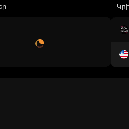
եր
Կր