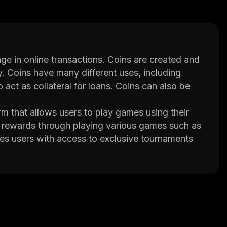
ge in online transactions. Coins are created and
. Coins have many different uses, including
 act as collateral for loans. Coins can also be
 that allows users to play games using their
 rewards through playing various games such as
des users with access to exclusive tournaments
 for secure transactions between players and
ain which makes it impossible for anyone to
nces of winning when playing games on WAGMI
d WGM which is used as an in-game currency.