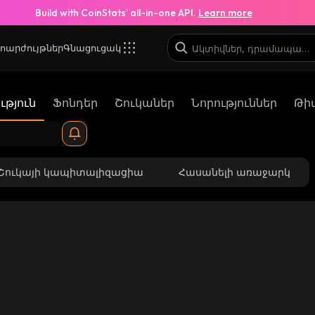
Build with CoinStats’ all-in-one API.
Learn more
ոարժույթներ
Գնացուցակ
թյուն
Ֆոնդեր
Շուկաներ
Նորություններ
Թի
Շուկայի կապիտալիզացիա
Հասանելի առաջարկ