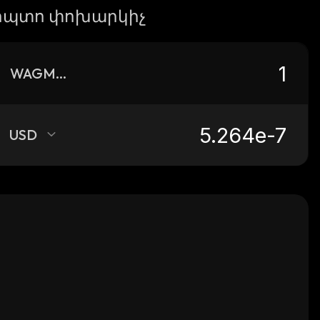
իպտո փոխարկիչ
WAGMIGAMES
USD