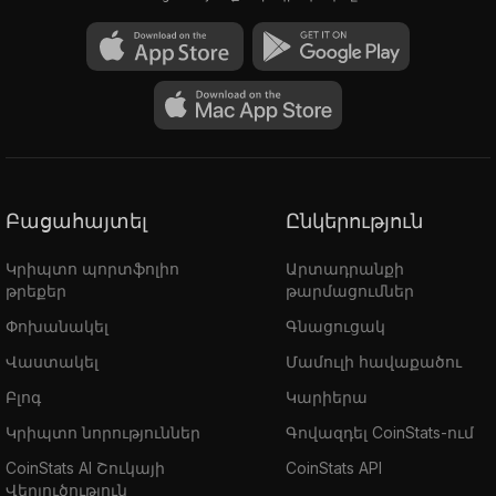
Բացահայտել
Ընկերություն
Կրիպտո պորտֆոլիո
Արտադրանքի
թրեքեր
թարմացումներ
Փոխանակել
Գնացուցակ
Վաստակել
Մամուլի հավաքածու
Բլոգ
Կարիերա
Կրիպտո նորություններ
Գովազդել CoinStats-ում
CoinStats AI Շուկայի
CoinStats API
Վերլուծություն