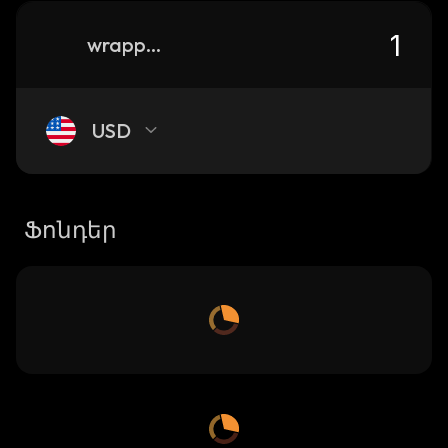
wrapped-inter-milan-kayen
USD
Ֆոնդեր