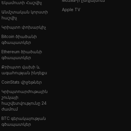
Mozilla-ի ընդլայնում
Եկամուտի Հաշվիչ
Apple TV
Անմշտական կորստի
հաշվիչ
Կրիպտո փոխարկիչ
Bitcoin ծիածանի
գծապատկեր
Ethereum ծիածանի
գծապատկեր
Քրիպտո վախի և
ագահության ինդեքս
CoinStats վիջեթներ
Կրիպտոարժութային
շուկայի
հաշվետվությունը 24
ժամում
BTC գերակայության
գծապատկեր