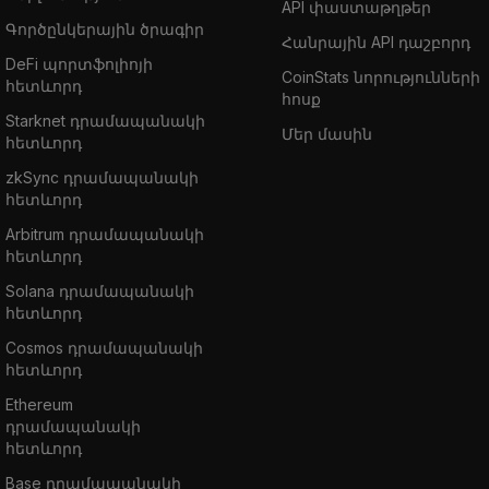
API փաստաթղթեր
Գործընկերային ծրագիր
Հանրային API դաշբորդ
DeFi պորտֆոլիոյի
CoinStats նորությունների
հետևորդ
հոսք
Starknet դրամապանակի
Մեր մասին
հետևորդ
zkSync դրամապանակի
հետևորդ
Arbitrum դրամապանակի
հետևորդ
Solana դրամապանակի
հետևորդ
Cosmos դրամապանակի
հետևորդ
Ethereum
դրամապանակի
հետևորդ
Base դրամապանակի