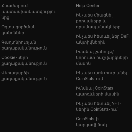
Հրաժարում
Help Center
պատասխանատվությու
Ինչպես միացնել
նից
բորսաները և
Օգտագործման
դրամապանակները
կանոններ
Ինչպես հետևել ձեր DeFi
Գաղտնիության
ակտիվներին
քաղաքականություն
Իմանալ շահույթ/
Cookie-ների
կորուստ հաշվարկների
քաղաքականություն
մասին
Վերադարձի
Ինչպես առևտուր անել
քաղաքականություն
CoinStats-ում
Իմանալ CoinStats
պարգևների մասին
Ինչպես հետևել NFT-
ներին CoinStats-ում
CoinStats-ի
կարգավիճակ