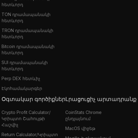
հետևորդ
TON դրամապանակի
հետևորդ
TRON դրամապանակի
հետևորդ
Bitcoin դրամապանակի
հետևորդ
SUI դրամապանակի
հետևորդ
Perp DEX հետևիչ
Էկոհամակարգեր
Օգտակար գործիքներ
Լրացուցիչ արտադրանք
Crypto Profit Calculator/
CoinStats Chrome
Կրիպտո Շահույթի
ընդլայնում
Հաշվիչ
MacOS վիջեթ
Return Calculator/Կրիպտո