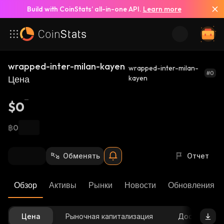
Build with CoinStats’ all-in-one API.
Learn more
wrapped-inter-milan-kayen
wrapped-inter-milan-
#0
Цена
kayen
$0
฿0
Обменять
Отчет
Обзор
Активы
Рынки
Новости
Обновления К
Цена
Рыночная капитализация
Доступное 