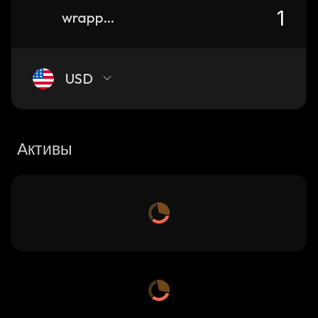
wrapped-inter-milan-kayen
USD
Активы