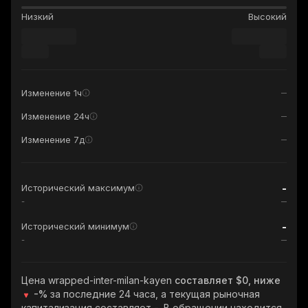
Низкий
Высокий
Изменение 1ч
Изменение 24ч
Изменение 7д
-
Исторический максимум
-
-
Исторический минимум
-
Цена wrapped-inter-milan-kayen
составляет $0, ниже
-%
за последние 24 часа, а текущая рыночная
капитализация составляет
-
. В обращении находится