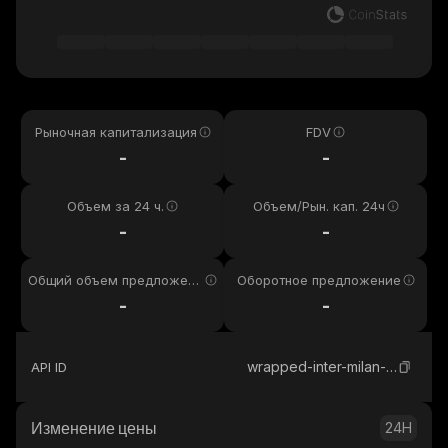
Рыночная капитализация
FDV
-
-
Объем за 24 ч.
Объем/Рын. кап. 24ч
-
-
Общий объем предложени
Оборотное предложение
я
-
-
wrapped-inter-milan-kayen
API ID
Изменение цены
24H