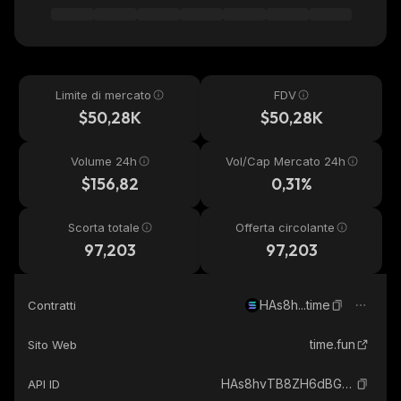
Limite di mercato
FDV
$50,28K
$50,28K
Volume 24h
Vol/Cap Mercato 24h
$156,82
0,31%
Scorta totale
Offerta circolante
97,203
97,203
HAs8h...time
Contratti
time.fun
Sito Web
HAs8hvTB8ZH6dBG26KQGik4fxitNYi41jnYd49bvtime_solana
API ID