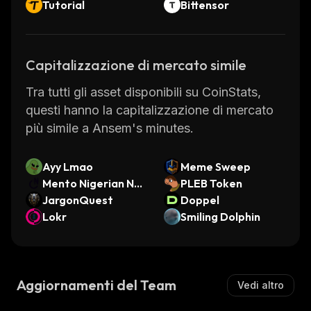
Tutorial
Bittensor
Capitalizzazione di mercato simile
Tra tutti gli asset disponibili su CoinStats,
questi hanno la capitalizzazione di mercato
più simile a Ansem's minutes.
Ayy Lmao
Meme Sweep
Mento Nigerian Nai
PLEB Token
ra
JargonQuest
Doppel
Lokr
Smiling Dolphin
Aggiornamenti del Team
Vedi altro