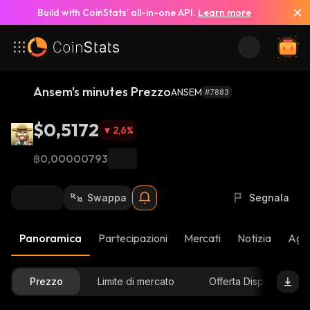
Build with CoinStats’ all-in-one API.
Learn more
Ansem's minutes Prezzo
ANSEM
#7883
$0,5172
2,6
%
฿0,00000793
Swappa
Segnala
Panoramica
Partecipazioni
Mercati
Notizia
Aggi
Prezzo
Limite di mercato
Offerta Disponibile