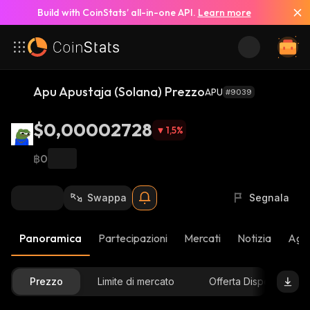
Build with CoinStats’ all-in-one API.
Learn more
Apu Apustaja (Solana) Prezzo
APU
#9039
$0,00002728
1,5
%
฿0
Swappa
Segnala
Panoramica
Partecipazioni
Mercati
Notizia
Aggi
Prezzo
Limite di mercato
Offerta Disponibile