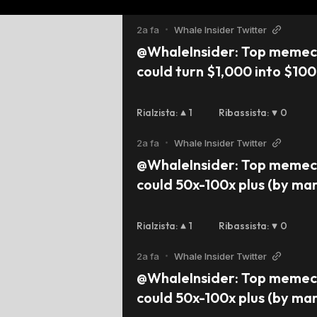
2a fa
•
Whale Insider Twitter
@WhaleInsider: Top memeco
could turn $1,000 into $100
market cap): 1. $MOG ($1.0
($956.8M) 3. $APU ($388.4M)
Rialzista
:
1
Ribassista
:
0
#HARAMBE ($71M) 5. $JOE ($
2a fa
•
Whale Insider Twitter
#BRAINLET ($44.3M) 7. $SEL
@WhaleInsider: Top memeco
8. #PETUNIA ($28.3M) 9. $TO
could 50x-100x plus (by mark
$CB ($5.3M) 11. $RET ($4.4
$MEW ($1B) 2. $MOG ($947.
($376.3M) 4. #HARAMBE ($66
Rialzista
:
1
Ribassista
:
0
($61.8M) 6. $SELFIE ($48.6M
2a fa
•
Whale Insider Twitter
($27.9M) 8. $TOBI ($16.8M) 
@WhaleInsider: Top memeco
($1.9M) Any others? 👇
could 50x-100x plus (by mark