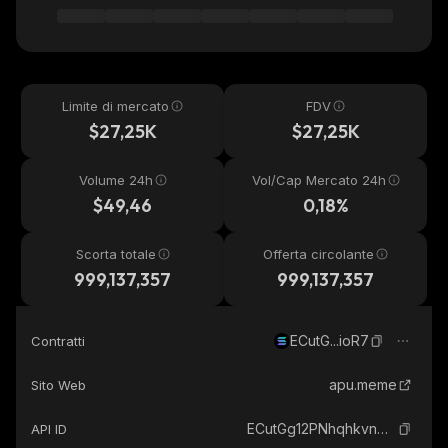
Limite di mercato
FDV
$27,25K
$27,25K
Volume 24h
Vol/Cap Mercato 24h
$49,46
0,18%
Scorta totale
Offerta circolante
999,137,357
999,137,357
ECutG...ioR7
Contratti
apu.meme
Sito Web
ECutGg12PNhqhkvnH1s1FcuXgCDzKDNhSf5aLtANioR7_solana
API ID