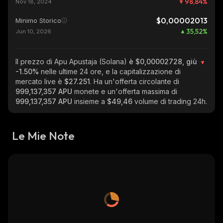
98,84
%
Nov 18, 2024
$0,00002013
Minimo Storico
35,52
%
Jun 10, 2026
Il prezzo di Apu Apustaja (Solana)
è $0,00002728, giù
-1.50%
nelle ultime 24 ore, e la capitalizzazione di
mercato live è
$27.251
. Ha un'offerta circolante di
999,137,357 APU
monete e un'offerta massima di
999,137,357 APU
insieme a
$49,46
volume di trading 24h.
Le Mie Note