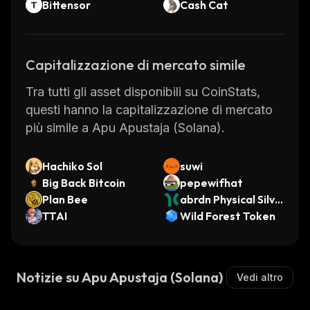
Bittensor
Cash Cat
Capitalizzazione di mercato simile
Tra tutti gli asset disponibili su CoinStats,
questi hanno la capitalizzazione di mercato
più simile a Apu Apustaja (Solana).
Hachiko Sol
suwi
Big Back Bitcoin
pepewifhat
Plan Bee
abrdn Physical Silve
TTAI
r ETF (Dinari Tokeni
Wild Forest Token
zed ETF)
Notizie su Apu Apustaja (Solana)
Vedi altro