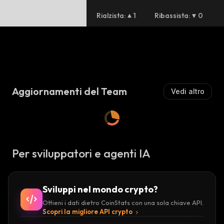
$MOG ($700.3M) 2. $FWOG (
$APU ($344.4M) 4. #RETARD
Rialzista
:
1
Ribassista
:
0
5. $SIGMA ($109.6M) 6. $JOE 
#HARAMBE ($49.9M) 8. $SELF
$AUTISM ($8.8M) 10. $ALPHA 
$RETIRE ($7.7M) 12. $TOBI
Aggiornamenti del Team
Vedi altro
Per sviluppatori e agenti IA
Sviluppi nel mondo crypto?
Ottieni i dati dietro CoinStats con una sola chiave API.
Scopri la migliore API crypto