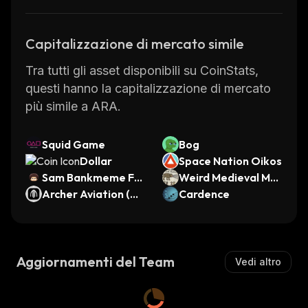
Capitalizzazione di mercato simile
Tra tutti gli asset disponibili su CoinStats,
questi hanno la capitalizzazione di mercato
più simile a ARA.
Squid Game
Bog
Dollar
Space Nation Oikos
Sam Bankmeme Fri
Weird Medieval Me
ed
Archer Aviation (On
mes
Cardence
do Tokenized Stoc
k)
Aggiornamenti del Team
Vedi altro