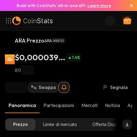
Build with CoinStats’ all-in-one API.
Learn more
ARA Prezzo
ARA
#8610
$0,0000399
1,4
%
5
฿0
Swappa
Segnala
Panoramica
Partecipazioni
Mercati
Notizia
Aggi
Prezzo
Limite di mercato
Offerta Disponibile