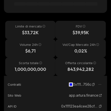
Limite di mercato
FDV
$33,72K
$39,95K
Volume 24h
Vol/Cap Mercato 24h
$6,71
0,02%
Scorta totale
Offerta circolante
1,000,000,000
843,942,282
0x111...756c
Contratti
app.artura.finance
Sito Web
0x111123ea4cee28cf010703593a8a2a3bbb91756c_base
API ID